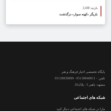
بازدید: 2,438
بازیگر «کهنه سوار» درگذشت
پایگاه تخصصی اخبار فرهنگ و هنر
تلفن: - 05138848811 - 05138838889
مشهد- باهنر 5 - پلاک20
شبکه های اجتماعی
مارا در شبکه های اجتماعی دنبال کنید