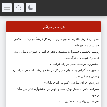
تازه ها در هنرآگین
«مجتبی خان‌قیطاقی» معاون هنری اداره کل فرهنگ و ارشاد اسلامی
خراسان رضوی شد
پوستر نخستین جشنواره موسیقی فجر خراسان رضوی رونمایی شد
فریدون شهبازیان درگذشت
جشنواره موسیقی فجر در راه خراسان
حسین مسگرانی به عنوان مدیر کل فرهنگ و ارشاد اسلامی خراسان
رضوی معرفی شد
دور دوم اجرای نمایش «کمپانی آقای داتان»
معرفی مدیران بخش ویژه سی و چهارمین جشنواره تئاتر خراسان
رضوی
هنرمندان زیادی خانه نشین شده اند