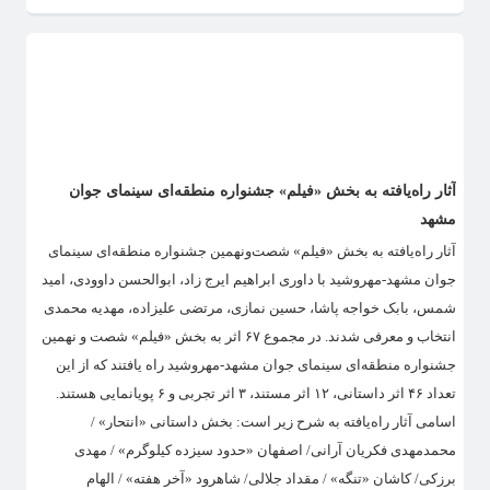
آثار راه‌یافته به بخش «فیلم» جشنواره منطقه‌ای سینمای جوان
مشهد
آثار راه‌یافته به بخش «فیلم» شصت‌ونهمین جشنواره منطقه‌ای سینمای
جوان مشهد-مهروشید با داوری ابراهیم ایرج زاد، ابوالحسن داوودی، امید
شمس، بابک خواجه پاشا، حسین نمازی، مرتضی علیزاده، مهدیه محمدی
انتخاب و معرفی شدند. در مجموع ۶۷ اثر به بخش «فیلم» شصت و نهمین
جشنواره منطقه‌ای سینمای جوان مشهد-مهروشید راه یافتند که از این
تعداد ۴۶ اثر داستانی، ۱۲ اثر مستند، ۳ اثر تجربی و ۶ پویانمایی هستند.
اسامی آثار راه‌یافته به شرح زیر است: بخش داستانی «انتحار» /
محمدمهدی فکریان آرانی/ اصفهان «حدود سیزده کیلوگرم» / مهدی
برزکی/ کاشان «تنگه» / مقداد جلالی/ شاهرود «آخر هفته» / الهام