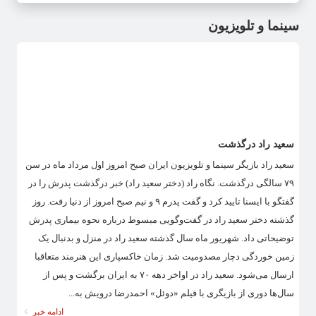
سینما و تلویزیون
سعید راد درگذشت
سعید راد بازیگر سینما و تلویزیون ایران صبح امروز اول مرداد ماه در سن
۷۹ سالگی درگذشت. نگاه راد (دختر سعید راد) خبر درگذشت پدرش را در
گفتگو با ایسنا تایید کرد و گفت پدرم ۹ و نیم صبح امروز از دنیا رفت. روز
گذشته دختر سعید راد در گفت‌وگویی مبسوط درباره نحوه بیماری پدرش
توضیحاتی داد. شهریور ماه سال گذشته سعید راد در منزل و بدنبال یک
زمین خوردگی دچار مصدومیت شد. زمان خاکسپاری این هنرمند متعاقبا
ارسال می‌شود. سعید راد در اواخر دهه ۷۰ به ایران برگشت و پس از
سال‌ها دوری از بازیگری با فیلم «دوئل» احمدرضا درویش به...
ادامه خبر