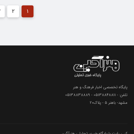
3
2
1
پایگاه تخصصی اخبار فرهنگ و هنر
تلفن: - 05138848811 - 05138838889
مشهد- باهنر 5 - پلاک20
کپی رایت با پایگاه خبری تحلیلی هنرآگین