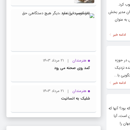
وب کرد.
وان مدیر بخش
23
به عنوان
ویژه
مرداد
اسلاید
1403
ادامه خبر
با
تصویب
این
 در حوزه
سند
هنرمندان
21 مرداد 1403
نده نزدیک
،دیگر
کمد روی صحنه می رود
ویی با...
هیچ
دستگاه
ادامه خبر
حق
هنرمندان
21 مرداد 1403
لغو
شلیک به انسانیت
کنسرت
بود؟ آنها که
را
 است، آیا
ندارد
ان را