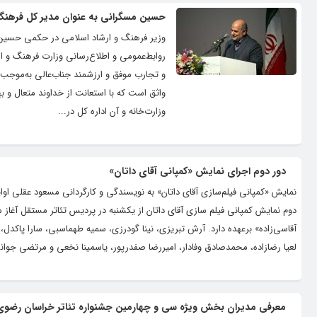
حسین مسگرانی به عنوان مدیر کل فرهنگ
وزیر فرهنگ و ارشاد اسلامی در حکمی حسین م
روابط‌عمومی و اطلاع‌رسانی وزارت فرهنگ و
و تجارب موفق و ارزشمند جناب‌عالی به‌موجب
واثق است که با استعانت از خداوند متعال و 
وزارت‌خانه و آن اداره کل در...
دور دوم اجرای نمایش «کمپانی آقای داتان»
نمایش «کمپانی فیلم‌سازی آقای داتان» به نویسندگی‌ و کارگردانی مسعود عقلی اوای
دوم نمایش کمپانی فیلم سازی آقای داتان از یکشنبه در پردیس تئاتر مستقل آغاز 
آقاسی‌زاده» برعهده دارد. آرش تبریزی، نینا گودرزی، سمیه طهماسبی، سارا پاک
لعیا رضازاده، محمدصادق وفادار، امیررضا صفدرپور، یاسمینا نخعی و مرتضی جوانش
معرفی مدیران بخش ویژه سی و چهارمین جشنواره تئاتر خراسان رضوی