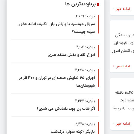
پربازدیدترین ها
ادامه خبر
بازدید: 4,649
سریال خونسرد با پایانی باز . تکلیف ادامه «خون
سرد» چیست؟
ه نویسندگی
بین میدان حافظ و صارمی ۵۰ به روی صحنه می رود. وی افزود: این
بازدید: 3,104
 انسان امروز
انواع نقد و نقش منتقد هنری
ادامه خبر
بازدید: 2,478
اجرای ۶۵ نمایش صحنه‌ای در تهران و ۳۰۰ اثر در
شهرستان‌ها
علی روغنگران: این روزها سالن لطفی پردیس مستقل تئاتر مشهد میزبان نمایشی تحت عنوان «ریبوت» به نویسندگی و کارگردانی امیرحسین آژیر است که هر روز ساعت ۱۸:۴۵ دقیقه
قطعا درک
بازدید: 2,437
 بقا به وجود
اگر قنات زن بود، دامادش می شدی؟
ادامه خبر
بازدید: 2,428
بازیگر «کهنه سوار» درگذشت