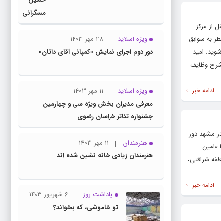
حسین
مسگرانی
به عنوان
 از مرکز
مدیر کل
ر به سوابق
ویژه اسلاید
28 مهر 1403
فرهنگ و
وید. امید
دور دوم اجرای نمایش «کمپانی آقای داتان»
ارشاد
 شرح وظایف
اسلامی
خراسان
ادامه خبر
ویژه اسلاید
11 مهر 1403
رضوی
معرفی مدیران بخش ویژه سی و چهارمین
معرفی
جشنواره تئاتر خراسان رضوی
شد
در مشهد دور
هنرمندان
11 مهر 1403
 «امین
هنرمندان زیادی خانه نشین شده اند
طفه شرافتی،
ادامه خبر
یاداشت روز
6 شهریور 1403
تو خاموشی، که بخواند؟