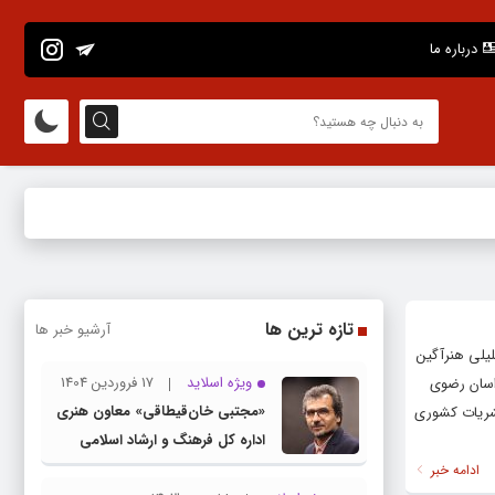
درباره ما
تازه ترین ها
آرشیو خبر ها
یلی هنرآگین
ویژه اسلاید
17 فروردین 1404
راسان رضوی
«مجتبی خان‌قیطاقی» معاون هنری
نشریات کشوری
اداره کل فرهنگ و ارشاد اسلامی
خراسان رضوی شد
ادامه خبر