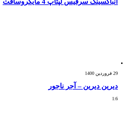
آنباکسینگ سرفیس لپتاپ 4 مایکروسافت
29 فروردین 1400
دیرین دیرین – آجر ناجور
1:6