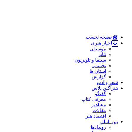
صفحه نخست
اخبار هنری
موسیقی
تئاتر
سینما و تلویزیون
تجسمی
استان ها
گزارش
شعر و ادب
هنرآگین پلاس
گفتگو
معرفی کتاب
مشاهیر
مقالات
اقتصاد هنر
بین الملل
رویدادها