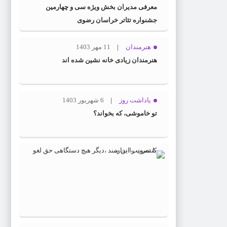
اسلامی
معرفی مدیران بخش ویژه سی و چهارمین
خراسان
جشنواره تئاتر خراسان رضوی
رضوی
معرفی
هنرمندان
11 مهر 1403
شد
هنرمندان زیادی خانه نشین شده اند
یاداشت روز
6 شهریور 1403
تو خاموشی، که بخواند؟
23
ویژه
مرداد
اسلاید
1403
با
تصویب
این