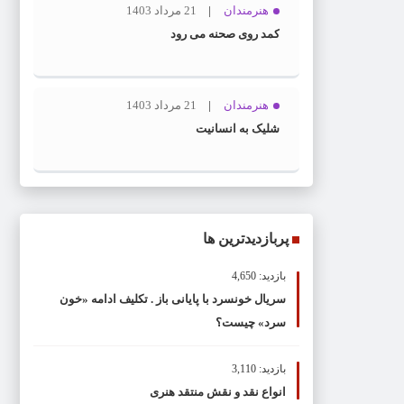
سند
هنرمندان
21 مرداد 1403
،دیگر
کمد روی صحنه می رود
هیچ
دستگاهی
حق
هنرمندان
21 مرداد 1403
لغو
شلیک به انسانیت
کنسرت
را
ندارد
پربازدیدترین ها
بازدید: 4,650
سریال خونسرد با پایانی باز . تکلیف ادامه «خون
سرد» چیست؟
بازدید: 3,110
انواع نقد و نقش منتقد هنری