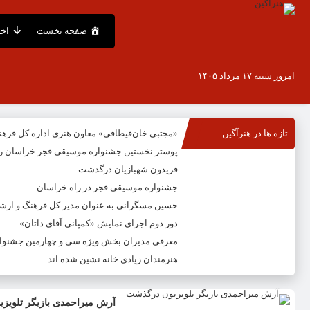
صفحه نخست
اخب
امروز شنبه ۱۷ مرداد ۱۴۰۵
تازه ها در هنرآگین
«مجتبی خان‌قیطاقی» معاون هنری اداره کل فره
پوستر نخستین جشنواره موسیقی فجر خراسان ر
فریدون شهبازیان درگذشت
جشنواره موسیقی فجر در راه خراسان
حسین مسگرانی به عنوان مدیر کل فرهنگ و ار
دور دوم اجرای نمایش «کمپانی آقای داتان»
معرفی مدیران بخش ویژه سی و چهارمین جشنوار
هنرمندان زیادی خانه نشین شده اند
آرش میراحمدی بازیگر تلویز