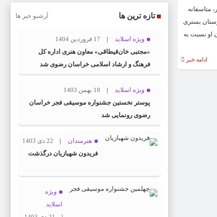
داد که این بازیگر از صبح امروز ۲۸ شهریورماه به کما رفت و حوالی ساعت ۴ بعدازظهر، متاسفانه
تازه ترین ها
آرشیو خبر ها
رستان بستری
ن او نسبت به
ویژه اسلاید
17 فروردین 1404
«مجتبی خان‌قیطاقی» معاون هنری اداره کل
ادامه خبر
فرهنگ و ارشاد اسلامی خراسان رضوی شد
ویژه اسلاید
18 بهمن 1403
پوستر نخستین جشنواره موسیقی فجر خراسان
رضوی رونمایی شد
هنرمندان
22 دی 1403
فریدون شهبازیان درگذشت
ویژه
اسلاید
21 دی 1403