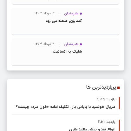
هنرمندان
21 مرداد 1403
کمد روی صحنه می رود
هنرمندان
21 مرداد 1403
شلیک به انسانیت
پربازدیدترین ها
بازدید: 4,649
سریال خونسرد با پایانی باز . تکلیف ادامه «خون سرد» چیست؟
بازدید: 3,101
انواع نقد و نقش منتقد هنری