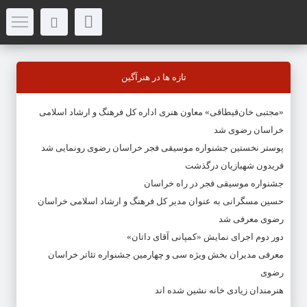
تازه ها در هنرآگین
«مجتبی خان‌قیطاقی» معاون هنری اداره کل فرهنگ و ارشاد اسلامی
خراسان رضوی شد
پوستر نخستین جشنواره موسیقی فجر خراسان رضوی رونمایی شد
فریدون شهبازیان درگذشت
جشنواره موسیقی فجر در راه خراسان
حسین مسگرانی به عنوان مدیر کل فرهنگ و ارشاد اسلامی خراسان
رضوی معرفی شد
دور دوم اجرای نمایش «کمپانی آقای داتان»
معرفی مدیران بخش ویژه سی و چهارمین جشنواره تئاتر خراسان
رضوی
هنرمندان زیادی خانه نشین شده اند