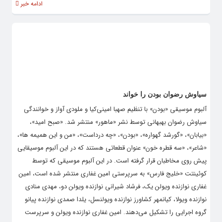
ادامه خبر
سیاوش رضوان بودن را خواند
آلبوم موسیقی «بودن» با تنظیم صهبا امینی‌کیا و ملودی آواز و خوانندگی
سیاوش رضوان بهبهانی توسط نشر «ماهور» منتشر شد. «صبح امید»،
«بیابان»، «گورشد گهواره»، «بودن»، «چه درداست»، «من و این همیمه ها»،
«شاعر»، «سه قطره خون» عنوان قطعاتی هستند که در این آلبوم موسیقایی
پیش روی مخاطبان قرار گرفته است. در این آلبوم موسیقی که توسط
کوئینتت «خلیج فارس» به سرپرستی امین غفاری منتشر شده است، امین
غفاری نوازنده ویولن یک، فرشاد شیرانی نوازنده ویولن دو، مهدی منادی
نوازنده ویولا، کیانمهر کشاورز نوازنده ویولنسل، یلدا صمدی نوازنده پیانو
گروه اجرایی را تشکیل می‌دهند. امین غفاری نوازنده ویولن و سرپرست