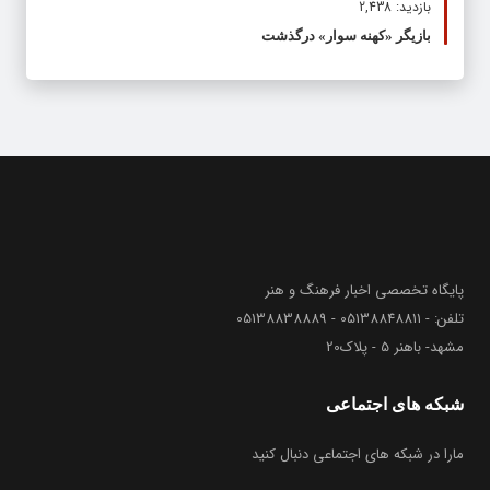
بازدید: 2,438
بازیگر «کهنه سوار» درگذشت
پایگاه تخصصی اخبار فرهنگ و هنر
تلفن: - 05138848811 - 05138838889
مشهد- باهنر 5 - پلاک20
شبکه های اجتماعی
مارا در شبکه های اجتماعی دنبال کنید