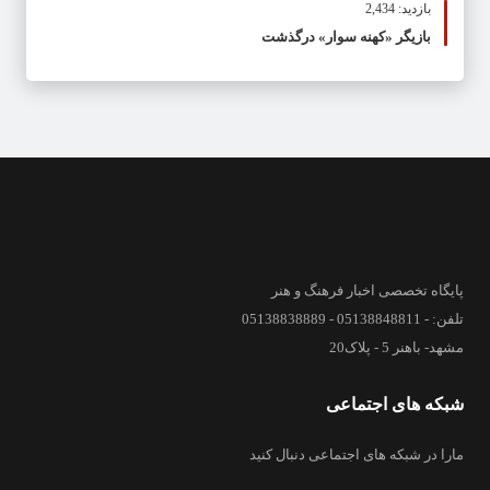
بازدید: 2,434
بازیگر «کهنه سوار» درگذشت
پایگاه تخصصی اخبار فرهنگ و هنر
تلفن: - 05138848811 - 05138838889
مشهد- باهنر 5 - پلاک20
شبکه های اجتماعی
مارا در شبکه های اجتماعی دنبال کنید