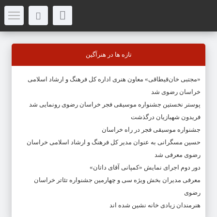
تازه ها در هنرآگین
«مجتبی خان‌قیطاقی» معاون هنری اداره کل فرهنگ و ارشاد اسلامی
خراسان رضوی شد
پوستر نخستین جشنواره موسیقی فجر خراسان رضوی رونمایی شد
فریدون شهبازیان درگذشت
جشنواره موسیقی فجر در راه خراسان
حسین مسگرانی به عنوان مدیر کل فرهنگ و ارشاد اسلامی خراسان
رضوی معرفی شد
دور دوم اجرای نمایش «کمپانی آقای داتان»
معرفی مدیران بخش ویژه سی و چهارمین جشنواره تئاتر خراسان
رضوی
هنرمندان زیادی خانه نشین شده اند