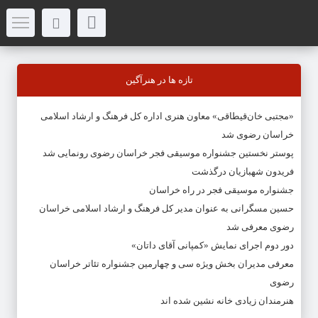
تازه ها در هنرآگین
«مجتبی خان‌قیطاقی» معاون هنری اداره کل فرهنگ و ارشاد اسلامی
خراسان رضوی شد
پوستر نخستین جشنواره موسیقی فجر خراسان رضوی رونمایی شد
فریدون شهبازیان درگذشت
جشنواره موسیقی فجر در راه خراسان
حسین مسگرانی به عنوان مدیر کل فرهنگ و ارشاد اسلامی خراسان
رضوی معرفی شد
دور دوم اجرای نمایش «کمپانی آقای داتان»
معرفی مدیران بخش ویژه سی و چهارمین جشنواره تئاتر خراسان
رضوی
هنرمندان زیادی خانه نشین شده اند