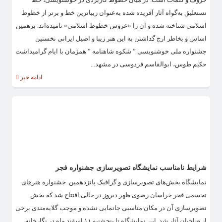
نستعلیق به‌گواه آثار آفریده شده به‌عنوان زیباترین خط و برتر از خطوط
اسلامی شناخته شده و آن را «عروس خطوط اسلامی» نامیده‌اند. برهمین
اساس و بخاطر ارج گذاشتن به این هنر زیبا و اصیل ایرانی نخستین
جشنواره ملی خوشنویسی ” شکوه شاهنامه ” همزمان با ایام گرامیداشت
حکیم طوس، ابوالقاسم فردوسی در مشهد...
ادامه خبر
شرایط نامناسب نمایشگاه تصویرسازی جشنواره فجر
نمایشگاه بخش‌های تصویر‌سازی و گرافیک پانزدهمین جشنواره هنرهای
تجسمی فجر خراسان رضوی ظهر دیروز در حالی افتتاح شد که بخش
تصویرسازی آن در مکان مناسبی جانمایی نشده و موجب گلایه‌مندی برخی
از صاحبان آثار شد. این نمایشگاه تا پنجشنبه ۱۱ اسفند ماه در نگارخانه