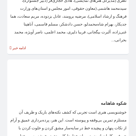
نظری (مدیرکل هنرهای نمایشی)، هادی حجازی‌فر (دبیر جشنواره)،
سیدمحمد هاشمی (معاون حقوقی، امور مجلس و استان‌های وزارت
فرهنگ و ارشاد اسلامی)، مرضیه برومند، عادل بزدوده، مریم سعادت، هما
جدیکار، بهرام شاه‌محمدلو، حسن دادشکر، مسلم قاسمی، آناهیتا
غنی‌زاده، آلبرت بیگجانی، فریبا دلیری، محمد اعلمی، ناصر آویژه، محمد
بحرانی،...
ادامه خبر
شکوه شاهنامه
خوشنویسی هنری است تجربی که کشف نکته‌های باریک و ظریف آن
مستلزم تمرین بی‌وقفه و پیوسته است. این هنر، پرده‌برداری عمیق و آرام
از نکات پنهان و پیچیده خط در سایه‌سار مشق کردن و خلوت کردن با
حروف و کلمات است. در میان خطوط کاربردی در خوشنویسی، خط