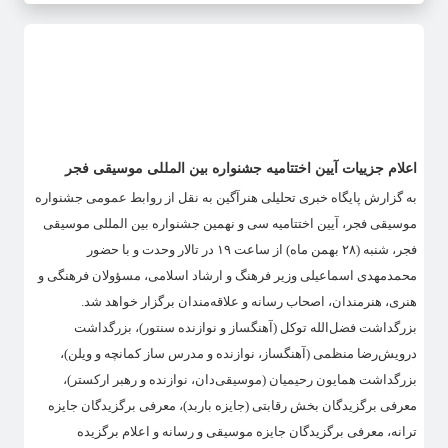
اعلام جزییات آیین اختتامیه جشنواره بین المللی موسیقی فجر
به گزارش پایگاه خبری تحلیلی هنرآگین به نقل از روابط عمومی جشنواره
موسیقی فجر، آیین اختتامیه سی و نهمین جشنواره بین المللی موسیقی
فجر، شنبه (۲۸ بهمن ماه) از ساعت ۱۹ در تالار وحدت و با حضور
محمدمهدی اسماعیلی وزیر فرهنگ و ارشاد اسلامی، مسؤولان فرهنگی و
هنری، هنرمندان، اصحاب رسانه و علاقه‌مندان برگزار خواهد شد.
بزرگداشت فضل‌الله توکل (آهنگساز و نوازنده سنتور)، بزرگداشت
درویش‌رضا منظمی (آهنگساز، نوازنده و مدرس ساز کمانچه و ویلن)،
بزرگداشت همایون رحیمیان (موسیقی‌دان، نوازنده و رهبر ارکستر)،
معرفی برگزیدگان بخش رقابتی (جایزه باربد)، معرفی برگزیدگان جایزه
ترانه، معرفی برگزیدگان جایزه موسیقی و رسانه و اعلام برگزیده