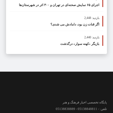
اجرای ۶۵ نمایش صحنه‌ای در تهران و ۳۰۰ اثر در شهرستان‌ها
بازدید: 2,448
اگر قنات زن بود، دامادش می شدی؟
بازدید: 2,440
بازیگر «کهنه سوار» درگذشت
پایگاه تخصصی اخبار فرهنگ و هنر
تلفن: - 05138848811 - 05138838889