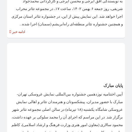
به نویسندگی افق ایرجی و محسن ایرجی و کارگردانی محمدجواد
شریفی، روز جمعه ۶ بهمن ۱۴۰۲، ساعت ۱۷، در مجموعه تئاتر محراب
اجرا خواهد شد. این نمایش پیش از این، در جشنواره تئاتر استان مرکزی
و همچنین جشنواره تئاتر منطقه‌ای راه‌ابریشم (سمنان) اجرا شده...
ادامه خبر
پایان مبارک
آیین اختتامیه نوزدهمین جشنواره بین‌المللی نمایش عروسکی تهران-
مبارک با حضور مدیران، پیشکسوتان و هنرمندان تئاتر و اهالی نمایش
عروسکی شامگاه یکشنبه (۱۸ تیرماه) در سالن اصلی مجموعه تئاتر شهر
برگزار شد. در این مراسم که اجرای آن را محمد سلوکی بر عهده داشت،
محمود سالاری (معاون امور هنری وزارت فرهنگ و ارشاد اسلامی)، کاظم