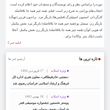
دوره را براساس نظر و رای نویسندگان و منتقدان خود اعلام کرده است.
انتخاب‌های ورایتی به شرح زیر است: فیلم: همه چیز همه جا بلافاصله
کارگردان: استیون اسپیلبرگ (فبلمن‌ها) بازیگر مرد: براندون فریزر (نهنگ)
بازیگر زن: میشل یو (همه چیز همه جا بلافاصله) بازیگر مرد نقش مکمل:
که هویی کوآن (همه چیز همه جا بلافاصله) بازیگر زن نقش مکمل: آنجلا
باست (بلک پنتر: واکاندا برای...
ادامه خبر
تازه ترین ها
آرشیو خبر ها
ویژه اسلاید
17 فروردین 1404
«مجتبی خان‌قیطاقی» معاون هنری اداره کل
فرهنگ و ارشاد اسلامی خراسان رضوی شد
ویژه اسلاید
18 بهمن 1403
پوستر نخستین جشنواره موسیقی فجر
خراسان رضوی رونمایی شد