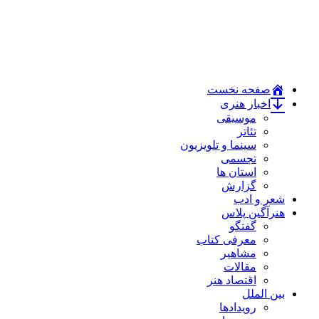
صفحه نخست
اخبار هنری
موسیقی
تئاتر
سینما و تلویزیون
تجسمی
استان ها
گزارش
شعر و ادب
هنرآگین پلاس
گفتگو
معرفی کتاب
مشاهیر
مقالات
اقتصاد هنر
بین الملل
رویدادها