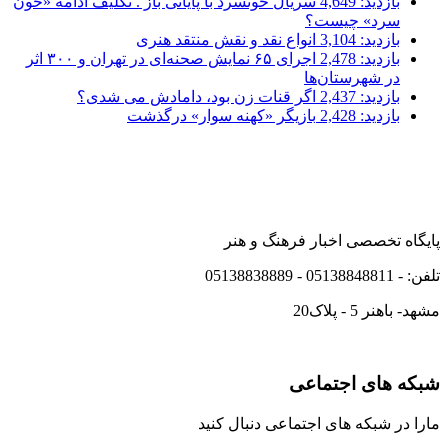
بازدید: 4,649
سریال خونسرد با پایانی باز . تکلیف ادامه «خون
سرد» چیست؟
بازدید: 3,104
انواع نقد و نقش منتقد هنری
بازدید: 2,478
اجرای ۶۵ نمایش صحنه‌ای در تهران و ۳۰۰ اثر
در شهرستان‌ها
بازدید: 2,437
اگر قنات زن بود، دامادش می شدی؟
بازدید: 2,428
بازیگر «کهنه سوار» درگذشت
پایگاه تخصصی اخبار فرهنگ و هنر
تلفن: - 05138848811 - 05138838889
مشهد- باهنر 5 - پلاک20
شبکه های اجتماعی
مارا در شبکه های اجتماعی دنبال کنید