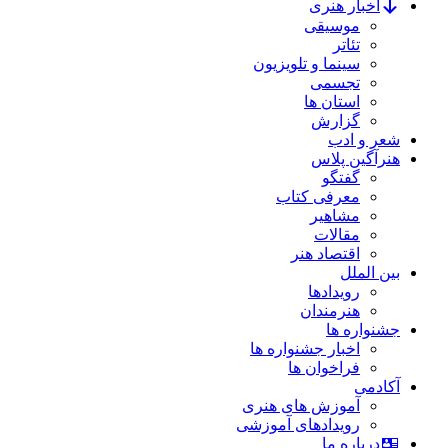
اخبار هنری
موسیقی
تئاتر
سینما و تلویزیون
تجسمی
استان ها
گزارش
شعر و ادب
هنرآگین پلاس
گفتگو
معرفی کتاب
مشاهیر
مقالات
اقتصاد هنر
بین الملل
رویدادها
هنرمندان
جشنواره ها
اخبار جشنواره ها
فراخوان ها
آکادمی
آموزش های هنری
رویدادهای آموزشی
درباره ما