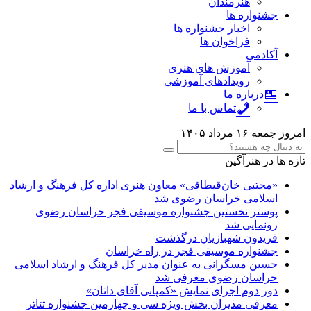
هنرمندان
جشنواره ها
اخبار جشنواره ها
فراخوان ها
آکادمی
آموزش های هنری
رویدادهای آموزشی
درباره ما
تماس با ما
امروز جمعه ۱۶ مرداد ۱۴۰۵
تازه ها در هنرآگین
«مجتبی خان‌قیطاقی» معاون هنری اداره کل فرهنگ و ارشاد
اسلامی خراسان رضوی شد
پوستر نخستین جشنواره موسیقی فجر خراسان رضوی
رونمایی شد
فریدون شهبازیان درگذشت
جشنواره موسیقی فجر در راه خراسان
حسین مسگرانی به عنوان مدیر کل فرهنگ و ارشاد اسلامی
خراسان رضوی معرفی شد
دور دوم اجرای نمایش «کمپانی آقای داتان»
معرفی مدیران بخش ویژه سی و چهارمین جشنواره تئاتر