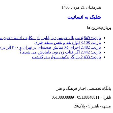
هنرمندان
21 مرداد 1403
شلیک به انسانیت
پربازدیدترین ها
بازدید: 4,649
سریال خونسرد با پایانی باز . تکلیف ادامه «خون
بازدید: 3,108
انواع نقد و نقش منتقد هنری
بازدید: 2,482
اجرای ۶۵ نمایش صحنه‌ای در تهران و ۳۰۰ اثر در شهرستان‌ها
بازدید: 2,442
اگر قنات زن بود، دامادش می شدی؟
بازدید: 2,433
بازیگر «کهنه سوار» درگذشت
پایگاه تخصصی اخبار فرهنگ و هنر
تلفن: - 05138848811 - 05138838889
مشهد- باهنر 5 - پلاک20