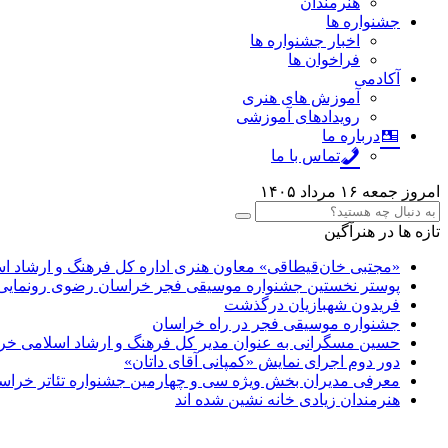
هنرمندان
جشنواره ها
اخبار جشنواره ها
فراخوان ها
آکادمی
آموزش های هنری
رویدادهای آموزشی
درباره ما
تماس با ما
امروز جمعه ۱۶ مرداد ۱۴۰۵
تازه ها در هنرآگین
«مجتبی خان‌قیطاقی» معاون هنری اداره کل فرهنگ و ارشاد 
پوستر نخستین جشنواره موسیقی فجر خراسان رضوی رونمایی
فریدون شهبازیان درگذشت
جشنواره موسیقی فجر در راه خراسان
حسین مسگرانی به عنوان مدیر کل فرهنگ و ارشاد اسلامی 
دور دوم اجرای نمایش «کمپانی آقای داتان»
معرفی مدیران بخش ویژه سی و چهارمین جشنواره تئاتر خرا
هنرمندان زیادی خانه نشین شده اند