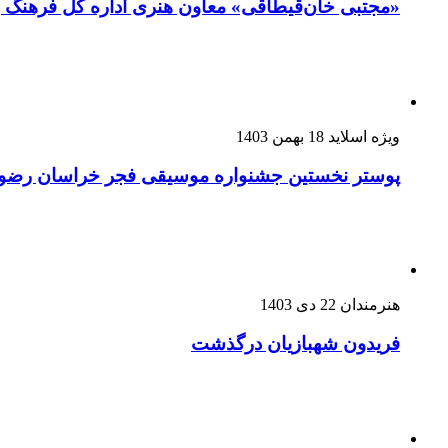
«مجتبی خان‌قیطاقی» معاون هنری اداره کل فرهنگ
ویژه اسلاید
18 بهمن 1403
پوستر نخستین جشنواره موسیقی فجر خراسان رضو
هنرمندان
22 دی 1403
فریدون شهبازیان درگذشت