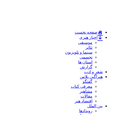
صفحه نخست
اخبار هنری
موسیقی
تئاتر
سینما و تلویزیون
تجسمی
استان ها
گزارش
شعر و ادب
هنرآگین پلاس
گفتگو
معرفی کتاب
مشاهیر
مقالات
اقتصاد هنر
بین الملل
رویدادها