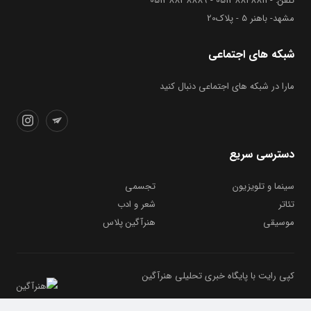
تلفن: - 05138848811 - 05138838889
مشهد- باهنر 5 - پلاک20
شبکه های اجتماعی
مارا در شبکه های اجتماعی دنبال کنید
دسترسی سریع
سینما و تلویزیون
تجسمی
تئاتر
شعر و ادب
موسیقی
هنرآگین پلاس
کپی رایت با پایگاه خبری تحلیلی هنرآگین