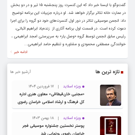
گفت‌وگو با ایسنا خبر داد که این کنسرت روز پنجشنبه ۱۵ تیر و در دو بخش
در عمارت خانه تئاتر برگزار خواهد شد. او درباره جزییات این برنامه توضیح
داد: انجمن موسیقی تئاتر در دور اول کنسرت‌های خود دو گروه را برای اجرا
دعوت کرده است. در قسمت اول برنامه آثاری از زنده‌یاد ابراهیم اثباتی،
رئیس سابق انجمن توسط گروه «وصل یار» به سرپرستی امجد ابراهیمی ،
خوانندگی مصطفی محمودی و مشاوره و تنظیم حامد ابراهیمی...
ادامه خبر
تازه ترین ها
آرشیو خبر ها
ویژه اسلاید
17 فروردین 1404
«مجتبی خان‌قیطاقی» معاون هنری اداره
کل فرهنگ و ارشاد اسلامی خراسان رضوی
شد
ویژه اسلاید
18 بهمن 1403
پوستر نخستین جشنواره موسیقی فجر
خراسان رضوی رونمایی شد