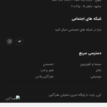
تلفن: - 05138848811 - 05138838889
مشهد- باهنر 5 - پلاک20
شبکه های اجتماعی
مارا در شبکه های اجتماعی دنبال کنید
دسترسی سریع
سینما و تلویزیون
تجسمی
تئاتر
شعر و ادب
موسیقی
هنرآگین پلاس
کپی رایت با پایگاه خبری تحلیلی هنرآگین