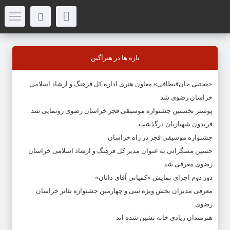
تازه ها در هنرآگین
«مجتبی خان‌قیطاقی» معاون هنری اداره کل فرهنگ و ارشاد اسلامی
خراسان رضوی شد
پوستر نخستین جشنواره موسیقی فجر خراسان رضوی رونمایی شد
فریدون شهبازیان درگذشت
جشنواره موسیقی فجر در راه خراسان
حسین مسگرانی به عنوان مدیر کل فرهنگ و ارشاد اسلامی خراسان
رضوی معرفی شد
دور دوم اجرای نمایش «کمپانی آقای داتان»
معرفی مدیران بخش ویژه سی و چهارمین جشنواره تئاتر خراسان
رضوی
هنرمندان زیادی خانه نشین شده اند