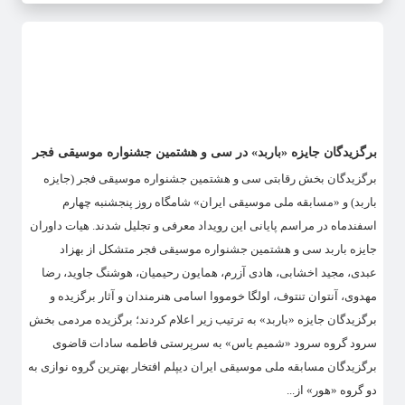
برگزیدگان جایزه «باربد» در سی و هشتمین جشنواره موسیقی فجر
برگزیدگان بخش رقابتی سی و هشتمین جشنواره موسیقی فجر (جایزه
باربد) و «مسابقه ملی موسیقی ایران» شامگاه روز پنجشنبه چهارم
اسفندماه در مراسم پایانی این رویداد معرفی و تجلیل شدند. هیات داوران
جایزه باربد سی و هشتمین جشنواره موسیقی فجر متشکل از بهزاد
عبدی، مجید اخشابی، هادی آزرم، همایون رحیمیان، هوشنگ جاوید، رضا
مهدوی، آنتوان تنتوف، اولگا خومووا اسامی هنرمندان و آثار برگزیده و
برگزیدگان جایزه «باربد» به ترتیب زیر اعلام کردند؛ برگزیده مردمی بخش
سرود گروه سرود «شمیم یاس» به سرپرستی فاطمه سادات قاضوی
برگزیدگان مسابقه ملی موسیقی ایران دیپلم افتخار بهترین گروه نوازی به
دو گروه «هور» از...