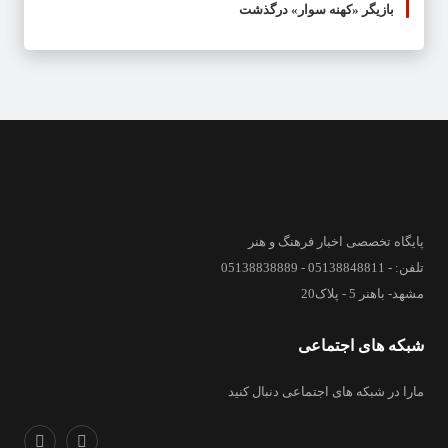
بازیگر «کهنه سوار» درگذشت
پایگاه تخصصی اخبار فرهنگ و هنر
تلفن: - 05138848811 - 05138838889
مشهد- باهنر 5 - پلاک20
شبکه های اجتماعی
مارا در شبکه های اجتماعی دنبال کنید