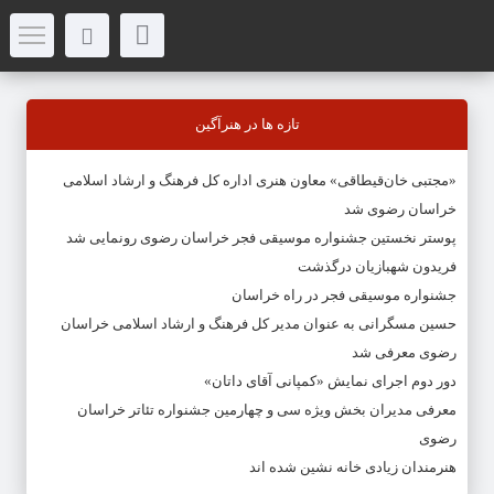
تازه ها در هنرآگین
«مجتبی خان‌قیطاقی» معاون هنری اداره کل فرهنگ و ارشاد اسلامی
خراسان رضوی شد
پوستر نخستین جشنواره موسیقی فجر خراسان رضوی رونمایی شد
فریدون شهبازیان درگذشت
جشنواره موسیقی فجر در راه خراسان
حسین مسگرانی به عنوان مدیر کل فرهنگ و ارشاد اسلامی خراسان
رضوی معرفی شد
دور دوم اجرای نمایش «کمپانی آقای داتان»
معرفی مدیران بخش ویژه سی و چهارمین جشنواره تئاتر خراسان
رضوی
هنرمندان زیادی خانه نشین شده اند