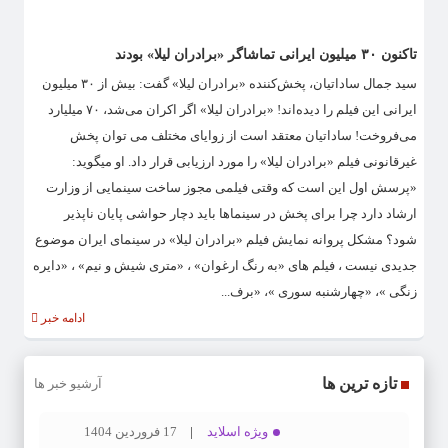
تاکنون ۳۰ میلیون ایرانی تماشاگر «برادران لیلا» بودند
سید جمال ساداتیان، پخش‌کننده «برادران لیلا» گفت: بیش از ۳۰ میلیون
ایرانی این فیلم را دیده‌اند! «برادران لیلا» اگر اکران می‌شد، ۷۰ میلیارد
می‌فروخت! ساداتیان معتقد است از زوایای مختلف می توان پخش
غیرقانونی فیلم «برادران لیلا» را مورد ارزیابی قرار داد. او میگوید:
«پرسش اول این است که وقتی فیلمی مجوز ساخت سینمایی از وزارت
ارشاد دارد چرا برای پخش در سینماها باید دچار حواشی پایان ناپذیر
شود؟ مشکل پروانه نمایش فیلم «برادران لیلا» در سینمای ایران موضوع
جدیدی نیست ، فیلم های «به رنگ ارغوان» ، «متری شیش و نیم» ، «دایره
زنگی »، «چهارشنبه سوری »، «برف...
ادامه خبر
تازه ترین ها
آرشیو خبر ها
ویژه اسلاید
17 فروردین 1404