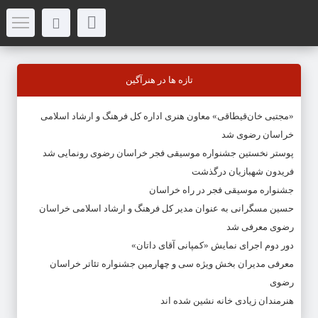
تازه ها در هنرآگین
«مجتبی خان‌قیطاقی» معاون هنری اداره کل فرهنگ و ارشاد اسلامی
خراسان رضوی شد
پوستر نخستین جشنواره موسیقی فجر خراسان رضوی رونمایی شد
فریدون شهبازیان درگذشت
جشنواره موسیقی فجر در راه خراسان
حسین مسگرانی به عنوان مدیر کل فرهنگ و ارشاد اسلامی خراسان
رضوی معرفی شد
دور دوم اجرای نمایش «کمپانی آقای داتان»
معرفی مدیران بخش ویژه سی و چهارمین جشنواره تئاتر خراسان
رضوی
هنرمندان زیادی خانه نشین شده اند