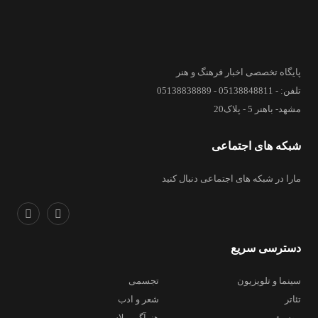
پایگاه تخصصی اخبار فرهنگ و هنر
تلفن: - 05138848811 - 05138838889
مشهد- باهنر 5 - پلاک20
شبکه های اجتماعی
مارا در شبکه های اجتماعی دنبال کنید
دسترسی سریع
سینما و تلویزیون
تجسمی
تئاتر
شعر و ادب
موسیقی
هنرآگین پلاس