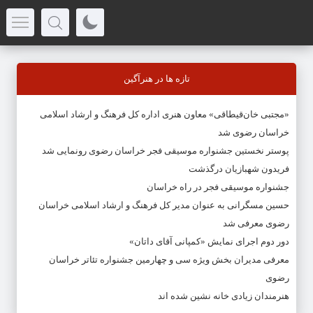
تازه ها در هنرآگین
«مجتبی خان‌قیطاقی» معاون هنری اداره کل فرهنگ و ارشاد اسلامی
خراسان رضوی شد
پوستر نخستین جشنواره موسیقی فجر خراسان رضوی رونمایی شد
فریدون شهبازیان درگذشت
جشنواره موسیقی فجر در راه خراسان
حسین مسگرانی به عنوان مدیر کل فرهنگ و ارشاد اسلامی خراسان
رضوی معرفی شد
دور دوم اجرای نمایش «کمپانی آقای داتان»
معرفی مدیران بخش ویژه سی و چهارمین جشنواره تئاتر خراسان
رضوی
هنرمندان زیادی خانه نشین شده اند