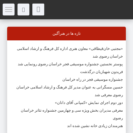
تازه ها در هنرآگین
«مجتبی خان‌قیطاقی» معاون هنری اداره کل فرهنگ و ارشاد اسلامی
خراسان رضوی شد
پوستر نخستین جشنواره موسیقی فجر خراسان رضوی رونمایی شد
فریدون شهبازیان درگذشت
جشنواره موسیقی فجر در راه خراسان
حسین مسگرانی به عنوان مدیر کل فرهنگ و ارشاد اسلامی خراسان
رضوی معرفی شد
دور دوم اجرای نمایش «کمپانی آقای داتان»
معرفی مدیران بخش ویژه سی و چهارمین جشنواره تئاتر خراسان
رضوی
هنرمندان زیادی خانه نشین شده اند