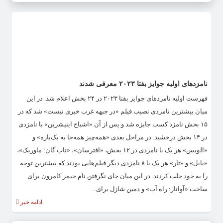
نامزدهای اولیه جوایز بفتا ۲۰۲۳ معرفی شدند
فهرست اولیه نامزدهای جوایز بفتا ۲۰۲۳ در ۲۴ بخش اعلام شد. در این
میان بیشترین نامزدی نصیب فیلم‌ «در جبهه غرب خبری نیست» شد که در
۱۵ بخش نامزد کسب جایزه شد و پس از آن «اشباح اینیشرین» با نامزدی
در ۱۴ بخش درخشید. در مراحل بعدی «همه‌چیز همه‌جا به یک‌باره» و
«الویس» هر یک با نامزدی در ۱۲ بخش، «افترسان»، «تاپ گان: ماوریک»،
«بابل» و «تار» هر یک با ۸ نامزدی دیگر فیلم‌هایی بودند که بیشترین توجه
را به خود جلب کردند. در این میان جای نگرفتن نام جیمز کامرون برای
ساخت «آواتار: راه آب» و دمین شازل برای...
ادامه خبر