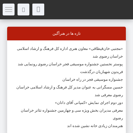
تازه ها در هنرآگین
«مجتبی خان‌قیطاقی» معاون هنری اداره کل فرهنگ و ارشاد اسلامی
خراسان رضوی شد
پوستر نخستین جشنواره موسیقی فجر خراسان رضوی رونمایی شد
فریدون شهبازیان درگذشت
جشنواره موسیقی فجر در راه خراسان
حسین مسگرانی به عنوان مدیر کل فرهنگ و ارشاد اسلامی خراسان
رضوی معرفی شد
دور دوم اجرای نمایش «کمپانی آقای داتان»
معرفی مدیران بخش ویژه سی و چهارمین جشنواره تئاتر خراسان
رضوی
هنرمندان زیادی خانه نشین شده اند