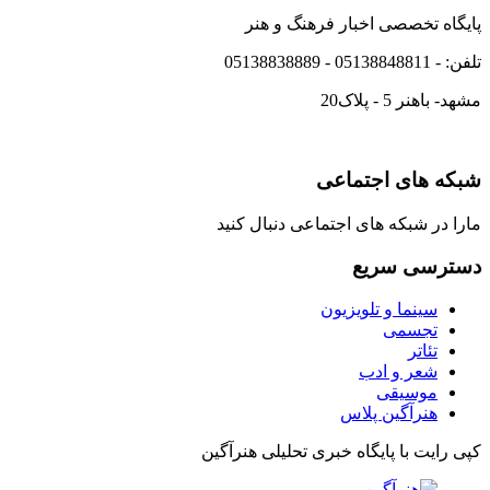
پایگاه تخصصی اخبار فرهنگ و هنر
تلفن: - 05138848811 - 05138838889
مشهد- باهنر 5 - پلاک20
شبکه های اجتماعی
مارا در شبکه های اجتماعی دنبال کنید
دسترسی سریع
سینما و تلویزیون
تجسمی
تئاتر
شعر و ادب
موسیقی
هنرآگین پلاس
کپی رایت با پایگاه خبری تحلیلی هنرآگین