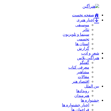
صفحه نخست
اخبار هنری
موسیقی
تئاتر
سینما و تلویزیون
تجسمی
استان ها
گزارش
شعر و ادب
هنرآگین پلاس
گفتگو
معرفی کتاب
مشاهیر
مقالات
اقتصاد هنر
بین الملل
رویدادها
هنرمندان
جشنواره ها
اخبار جشنواره ها
فراخوان ها