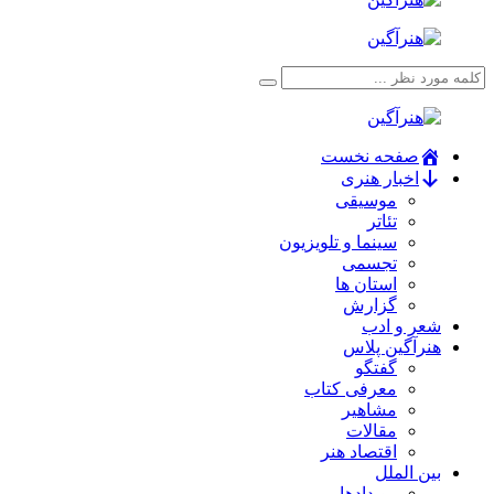
صفحه نخست
اخبار هنری
موسیقی
تئاتر
سینما و تلویزیون
تجسمی
استان ها
گزارش
شعر و ادب
هنرآگین پلاس
گفتگو
معرفی کتاب
مشاهیر
مقالات
اقتصاد هنر
بین الملل
رویدادها