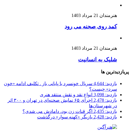
هنرمندان
21 مرداد 1403
کمد روی صحنه می رود
هنرمندان
21 مرداد 1403
شلیک به انسانیت
پربازدیدترین ها
بازدید: 4,644
سریال خونسرد با پایانی باز . تکلیف ادامه «خون
سرد» چیست؟
بازدید: 3,098
انواع نقد و نقش منتقد هنری
بازدید: 2,478
اجرای ۶۵ نمایش صحنه‌ای در تهران و ۳۰۰ اثر
در شهرستان‌ها
بازدید: 2,435
اگر قنات زن بود، دامادش می شدی؟
بازدید: 2,428
بازیگر «کهنه سوار» درگذشت