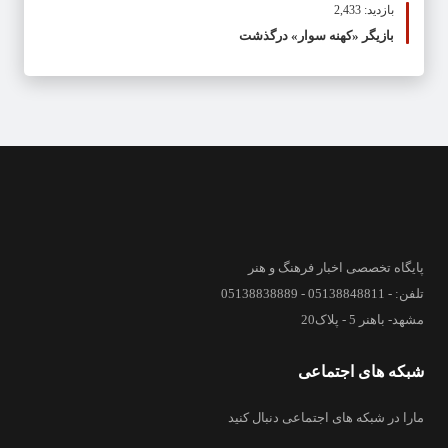
بازدید: 2,433
بازیگر «کهنه سوار» درگذشت
پایگاه تخصصی اخبار فرهنگ و هنر
تلفن: - 05138848811 - 05138838889
مشهد- باهنر 5 - پلاک20
شبکه های اجتماعی
مارا در شبکه های اجتماعی دنبال کنید