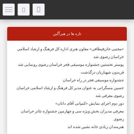
تازه ها در هنرآگین
«مجتبی خان‌قیطاقی» معاون هنری اداره کل فرهنگ و ارشاد اسلامی
خراسان رضوی شد
پوستر نخستین جشنواره موسیقی فجر خراسان رضوی رونمایی شد
فریدون شهبازیان درگذشت
جشنواره موسیقی فجر در راه خراسان
حسین مسگرانی به عنوان مدیر کل فرهنگ و ارشاد اسلامی خراسان
رضوی معرفی شد
دور دوم اجرای نمایش «کمپانی آقای داتان»
معرفی مدیران بخش ویژه سی و چهارمین جشنواره تئاتر خراسان
رضوی
هنرمندان زیادی خانه نشین شده اند