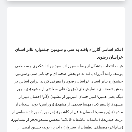
اعلام اسامی آثارراه یافته به سی و سومین جشنواره تئاتر استان
خراسان رضوی
هیات انتخاب متشکل از رضا حسن زاده،سید جواد اشکذری و مصطفی
یوسف زاده آثارراه یافته به دو بخش صحنه ای و خیابانی سی و سومین
جشنواره تئاتر استان خراسان رضوی را معرفی کردند. براین اساس در
بخش «صحنه‌ای» نمایش‌های (مزون/ علی سعادتی از مشهد)، (یه جور
دیگه یعنی همین/ امیراحسان امیرپور از مشهد)، (گُم/ احسان دبیر از
مشهد)، (پانتیفرکت/ مهسا قدیمی از مشهد)، (رورانس/ نوید اسدیان از
مشهد)، (برچسب/ احسان عاقل از کاشمر)، (خرمهره/ مهرداد حسامی از
تربت حیدریه)، (عامدانه عاشقانه قاتلانه/ محسن مسعودی‌فر از نیشابور)،
(شام‌آخر/ مصطفی لطفیان از سبزوار)، (آخرین تولد/ حسین امینی از