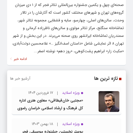
صحنه‌ای چهل و یکمین جشنواره بین‌المللی تئاتر فجر که از ۱ دی میزبان
گروه‌های تهران و شهرهای مختلف کشور است که آثارشان را در تالار
وحدت، سالن‌های اصلی، چهارسو، سایه و قشقایی مجموعه تئاتر شهر،
تماشاخانه سنگلج، مرکز تئاتر مولوی و سالن‌های ناظرزاده کرمانی و
سمندریان تماشاخانه ایرانشهر روی صحنه می‌برند. در این بخش و از شهر
تهران ۸ اثر نمایشی شامل «داستان اسف‌انگیز …» غلامحسین دولت‌آبادی،
«مکبث زار» ابراهیم پشت‌کوهی، «روز دهم» نوشته اصغر...
ادامه خبر
تازه ترین ها
آرشیو خبر ها
ویژه اسلاید
17 فروردین 1404
«مجتبی خان‌قیطاقی» معاون هنری اداره
کل فرهنگ و ارشاد اسلامی خراسان رضوی
شد
ویژه اسلاید
18 بهمن 1403
پوستر نخستین جشنواره موسیقی فجر