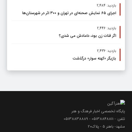
بازدید: 2,484
اجرای ۶۵ نمایش صحنه‌ای در تهران و ۳۰۰ اثر در شهرستان‌ها
بازدید: 2,446
اگر قنات زن بود، دامادش می شدی؟
بازدید: 2,436
بازیگر «کهنه سوار» درگذشت
پایگاه تخصصی اخبار فرهنگ و هنر
تلفن: - 05138848811 - 05138838889
مشهد- باهنر 5 - پلاک20