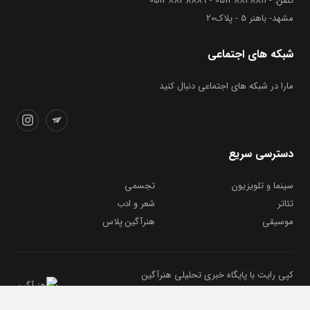
تلفن: - 05138848811 - 05138838889
مشهد- باهنر 5 - پلاک20
شبکه های اجتماعی
مارا در شبکه های اجتماعی دنبال کنید
دسترسی سریع
سینما و تلویزیون
تجسمی
تئاتر
شعر و ادب
موسیقی
هنرآگین پلاس
کپی رایت با پایگاه خبری تحلیلی هنرآگین