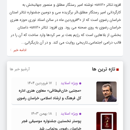
افزود:تئاتر «un12» نوشته امیر رستگار مطلق و منصور جهانبخش به
کارگردانی امیر رستگار مطلق،اثر برگزیده سی و دومین جشنواره تئاتر استان
خراسان رضوی است که از ۳۰فروردین ماه در سالن استاد نوری حوزه هنری
خراسان رضوی به روی صحنه می رود. وی افزود: تئاتر «un12» داستان
بخشی از بلاهایی است که رژیم بعث بر سر کردها وارد ساخت که آن را در
قالب درامی اجتماعی_تاریخی روایت می کند. و در آن بازیگرانی...
ادامه خبر
تازه ترین ها
آرشیو خبر ها
ویژه اسلاید
17 فروردین 1404
«مجتبی خان‌قیطاقی» معاون هنری اداره
کل فرهنگ و ارشاد اسلامی خراسان رضوی
شد
ویژه اسلاید
18 بهمن 1403
پوستر نخستین جشنواره موسیقی فجر
خراسان رضوی رونمایی شد