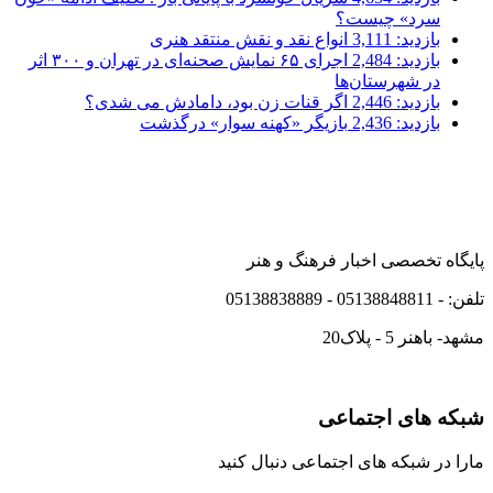
سرد» چیست؟
بازدید: 3,111
انواع نقد و نقش منتقد هنری
بازدید: 2,484
اجرای ۶۵ نمایش صحنه‌ای در تهران و ۳۰۰ اثر
در شهرستان‌ها
بازدید: 2,446
اگر قنات زن بود، دامادش می شدی؟
بازدید: 2,436
بازیگر «کهنه سوار» درگذشت
پایگاه تخصصی اخبار فرهنگ و هنر
تلفن: - 05138848811 - 05138838889
مشهد- باهنر 5 - پلاک20
شبکه های اجتماعی
مارا در شبکه های اجتماعی دنبال کنید