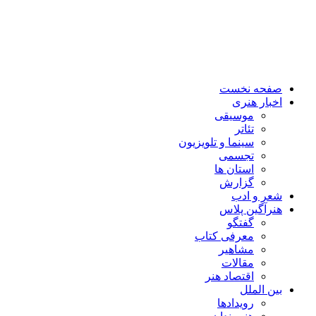
صفحه نخست
اخبار هنری
موسیقی
تئاتر
سینما و تلویزیون
تجسمی
استان ها
گزارش
شعر و ادب
هنرآگین پلاس
گفتگو
معرفی کتاب
مشاهیر
مقالات
اقتصاد هنر
بین الملل
رویدادها