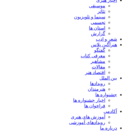
اخبار هنری
موسیقی
تئاتر
سینما و تلویزیون
تجسمی
استان ها
گزارش
شعر و ادب
هنرآگین پلاس
گفتگو
معرفی کتاب
مشاهیر
مقالات
اقتصاد هنر
بین الملل
رویدادها
هنرمندان
جشنواره ها
اخبار جشنواره ها
فراخوان ها
آکادمی
آموزش های هنری
رویدادهای آموزشی
درباره ما