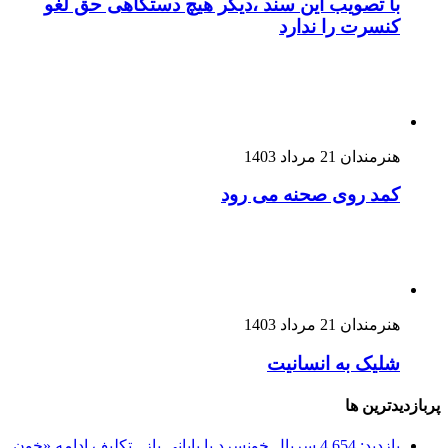
با تصویب این سند ،دیگر هیچ دستگاهی حق لغو
کنسرت را ندارد
هنرمندان
21 مرداد 1403
کمد روی صحنه می رود
هنرمندان
21 مرداد 1403
شلیک به انسانیت
پربازدیدترین ها
بازدید: 4,654
سریال خونسرد با پایانی باز . تکلیف ادامه «خون