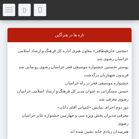
تازه ها در هنرآگین
«مجتبی خان‌قیطاقی» معاون هنری اداره کل فرهنگ و ارشاد اسلامی
خراسان رضوی شد
پوستر نخستین جشنواره موسیقی فجر خراسان رضوی رونمایی شد
فریدون شهبازیان درگذشت
جشنواره موسیقی فجر در راه خراسان
حسین مسگرانی به عنوان مدیر کل فرهنگ و ارشاد اسلامی خراسان
رضوی معرفی شد
دور دوم اجرای نمایش «کمپانی آقای داتان»
معرفی مدیران بخش ویژه سی و چهارمین جشنواره تئاتر خراسان
رضوی
هنرمندان زیادی خانه نشین شده اند