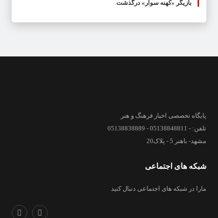
بازیگر «کهنه سوار» درگذشت
پایگاه تخصصی اخبار فرهنگ و هنر
تلفن: - 05138848811 - 05138838889
مشهد- باهنر 5 - پلاک20
شبکه های اجتماعی
مارا در شبکه های اجتماعی دنبال کنید