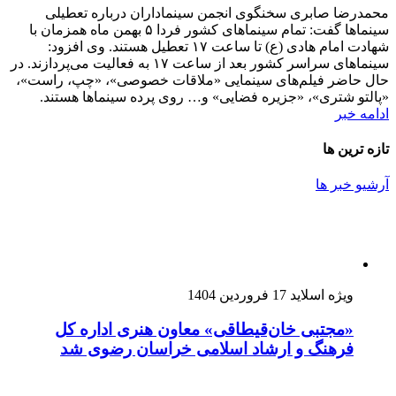
محمدرضا صابری سخنگوی انجمن سینماداران درباره تعطیلی
سینماها گفت: تمام سینماهای کشور فردا ۵ بهمن ماه همزمان با
شهادت امام هادی (ع) تا ساعت ۱۷ تعطیل هستند. وی افزود:
سینماهای سراسر کشور بعد از ساعت ۱۷ به فعالیت می‌پردازند. در
حال حاضر فیلم‌های سینمایی «ملاقات خصوصی»، «چپ، راست»،
«پالتو شتری»، «جزیره فضایی» و… روی پرده سینماها هستند.
ادامه خبر
تازه ترین ها
آرشیو خبر ها
ویژه اسلاید
17 فروردین 1404
«مجتبی خان‌قیطاقی» معاون هنری اداره کل
فرهنگ و ارشاد اسلامی خراسان رضوی شد