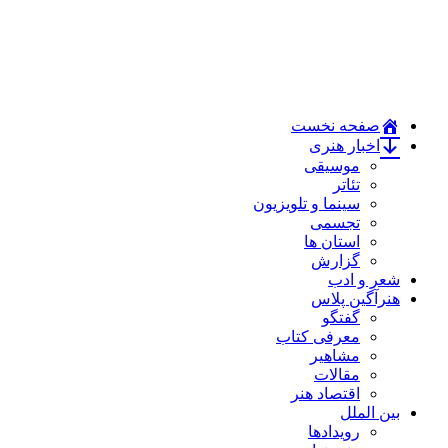
صفحه نخست
اخبار هنری
موسیقی
تئاتر
سینما و تلویزیون
تجسمی
استان ها
گزارش
شعر و ادب
هنرآگین پلاس
گفتگو
معرفی کتاب
مشاهیر
مقالات
اقتصاد هنر
بین الملل
رویدادها