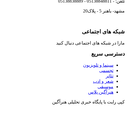
تلفن: - 05138848811 - 05138838889
مشهد- باهنر 5 - پلاک20
شبکه های اجتماعی
مارا در شبکه های اجتماعی دنبال کنید
دسترسی سریع
سینما و تلویزیون
تجسمی
تئاتر
شعر و ادب
موسیقی
هنرآگین پلاس
کپی رایت با پایگاه خبری تحلیلی هنرآگین