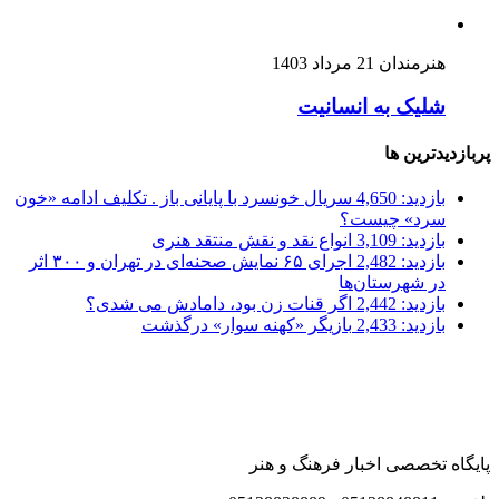
هنرمندان
21 مرداد 1403
شلیک به انسانیت
پربازدیدترین ها
بازدید: 4,650
سریال خونسرد با پایانی باز . تکلیف ادامه «خون
سرد» چیست؟
بازدید: 3,109
انواع نقد و نقش منتقد هنری
بازدید: 2,482
اجرای ۶۵ نمایش صحنه‌ای در تهران و ۳۰۰ اثر
در شهرستان‌ها
بازدید: 2,442
اگر قنات زن بود، دامادش می شدی؟
بازدید: 2,433
بازیگر «کهنه سوار» درگذشت
پایگاه تخصصی اخبار فرهنگ و هنر