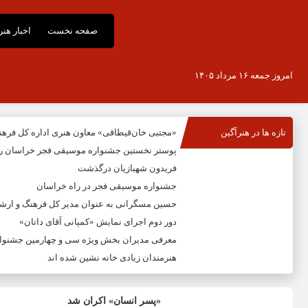
صفحه نخست
اخبار هن
امروز جمعه ۱۶ مرداد ۱۴۰۵
تازه ها در هنرآگین
«مجتبی خان‌قیطاقی» معاون هنری اداره کل فره
پوستر نخستین جشنواره موسیقی فجر خراسان ر
فریدون شهبازیان درگذشت
جشنواره موسیقی فجر در راه خراسان
حسین مسگرانی به عنوان مدیر کل فرهنگ و ار
دور دوم اجرای نمایش «کمپانی آقای داتان»
معرفی مدیران بخش ویژه سی و چهارمین جشنوار
هنرمندان زیادی خانه نشین شده اند
«پسر انسان» اکران شد