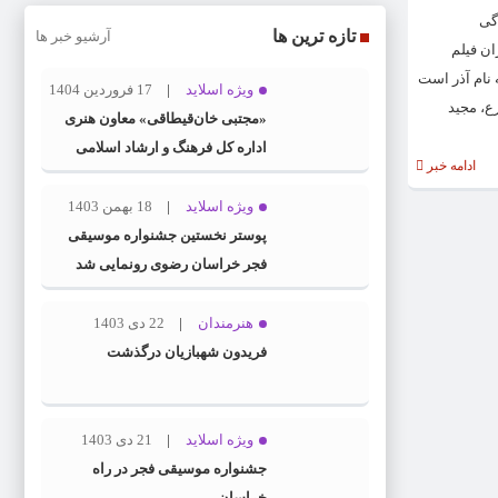
گی
تازه ترین ها
آرشیو خبر ها
ان فیلم
ی به نام آذر است
ویژه اسلاید
17 فروردین 1404
ام شرفی، لیلا زارع، مجید
«مجتبی خان‌قیطاقی» معاون هنری
اداره کل فرهنگ و ارشاد اسلامی
ادامه خبر
خراسان رضوی شد
ویژه اسلاید
18 بهمن 1403
پوستر نخستین جشنواره موسیقی
فجر خراسان رضوی رونمایی شد
هنرمندان
22 دی 1403
فریدون شهبازیان درگذشت
ویژه اسلاید
21 دی 1403
جشنواره موسیقی فجر در راه
خراسان