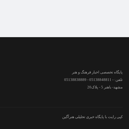
پایگاه تخصصی اخبار فرهنگ و هنر
تلفن: - 05138848811 - 05138838889
مشهد- باهنر 5 - پلاک20
کپی رایت با پایگاه خبری تحلیلی هنرآگین