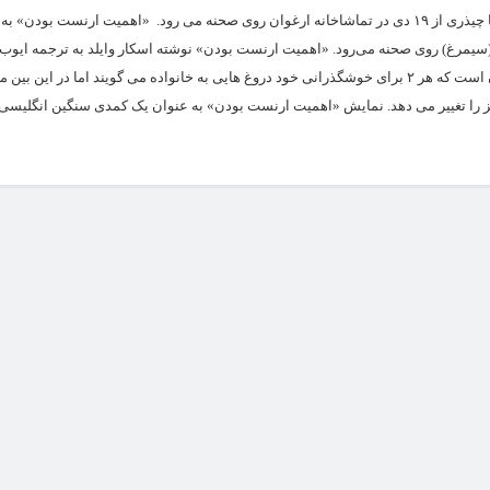
نمایش «اهمیت ارنست بودن» کاری از مهسا چیذری از ۱۹ دی در تماشاخانه ارغوان روی صحنه می رود. «اهمیت ارنست بود
اخانه ارغوان (سیمرغ) روی صحنه می‌رود. «اهمیت ارنست بودن» نوشته اسکار وایلد به ترجمه ایوب
روایتگر زندگی ۲ دوست صمیمی در انگلستان است که هر ۲ برای خوشگذرانی خود دروغ هایی به خانواده می گویند اما در این
ز را تغییر می دهد. نمایش «اهمیت ارنست بودن» به عنوان یک کمدی سنگین انگلیسی