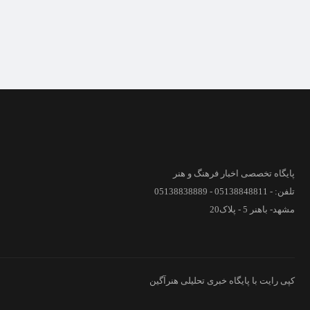
پایگاه تخصصی اخبار فرهنگ و هنر
تلفن: - 05138848811 - 05138838889
مشهد- باهنر 5 - پلاک20
کپی رایت با پایگاه خبری تحلیلی هنرآگین