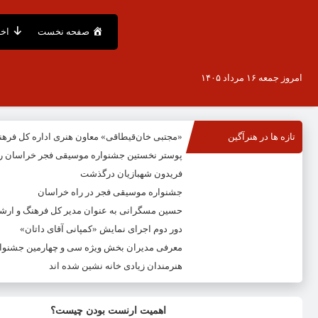
صفحه نخست
اخب
امروز جمعه ۱۶ مرداد ۱۴۰۵
تازه ها در هنرآگین
«مجتبی خان‌قیطاقی» معاون هنری اداره کل فره
پوستر نخستین جشنواره موسیقی فجر خراسان ر
فریدون شهبازیان درگذشت
جشنواره موسیقی فجر در راه خراسان
حسین مسگرانی به عنوان مدیر کل فرهنگ و ار
دور دوم اجرای نمایش «کمپانی آقای داتان»
معرفی مدیران بخش ویژه سی و چهارمین جشنوار
هنرمندان زیادی خانه نشین شده اند
اهمیت ارنست بودن چیست؟