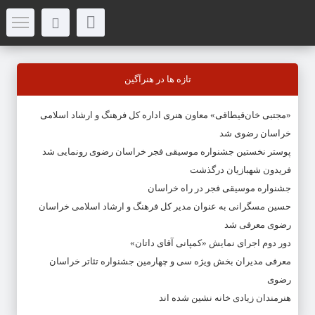
تازه ها در هنرآگین
«مجتبی خان‌قیطاقی» معاون هنری اداره کل فرهنگ و ارشاد اسلامی
خراسان رضوی شد
پوستر نخستین جشنواره موسیقی فجر خراسان رضوی رونمایی شد
فریدون شهبازیان درگذشت
جشنواره موسیقی فجر در راه خراسان
حسین مسگرانی به عنوان مدیر کل فرهنگ و ارشاد اسلامی خراسان
رضوی معرفی شد
دور دوم اجرای نمایش «کمپانی آقای داتان»
معرفی مدیران بخش ویژه سی و چهارمین جشنواره تئاتر خراسان
رضوی
هنرمندان زیادی خانه نشین شده اند