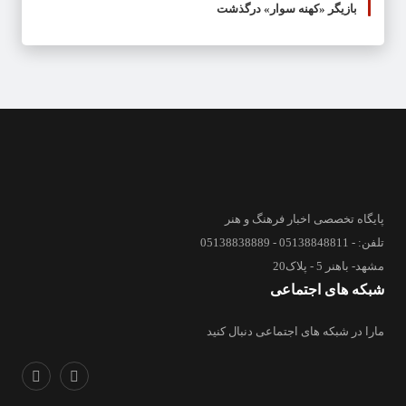
بازیگر «کهنه سوار» درگذشت
پایگاه تخصصی اخبار فرهنگ و هنر
تلفن: - 05138848811 - 05138838889
مشهد- باهنر 5 - پلاک20
شبکه های اجتماعی
مارا در شبکه های اجتماعی دنبال کنید