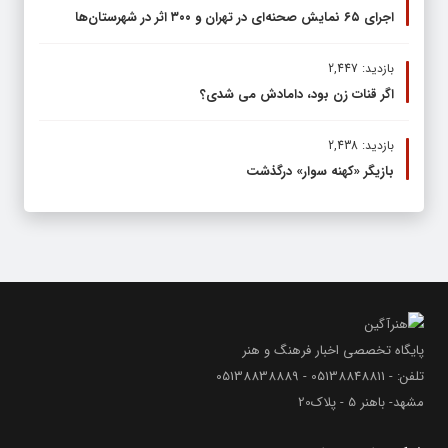
اجرای ۶۵ نمایش صحنه‌ای در تهران و ۳۰۰ اثر در شهرستان‌ها
بازدید: 2,447
اگر قنات زن بود، دامادش می شدی؟
بازدید: 2,438
بازیگر «کهنه سوار» درگذشت
پایگاه تخصصی اخبار فرهنگ و هنر
تلفن: - 05138848811 - 05138838889
مشهد- باهنر 5 - پلاک20