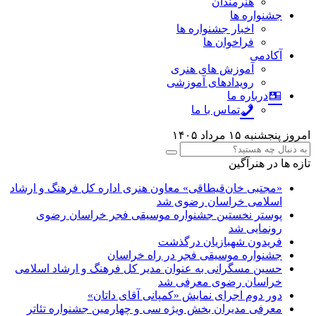
هنرمندان
جشنواره ها
اخبار جشنواره ها
فراخوان ها
آکادمی
آموزش های هنری
رویدادهای آموزشی
درباره ما
تماس با ما
امروز پنجشنبه ۱۵ مرداد ۱۴۰۵
تازه ها در هنرآگین
«مجتبی خان‌قیطاقی» معاون هنری اداره کل فرهنگ و ارشاد
اسلامی خراسان رضوی شد
پوستر نخستین جشنواره موسیقی فجر خراسان رضوی
رونمایی شد
فریدون شهبازیان درگذشت
جشنواره موسیقی فجر در راه خراسان
حسین مسگرانی به عنوان مدیر کل فرهنگ و ارشاد اسلامی
خراسان رضوی معرفی شد
دور دوم اجرای نمایش «کمپانی آقای داتان»
معرفی مدیران بخش ویژه سی و چهارمین جشنواره تئاتر