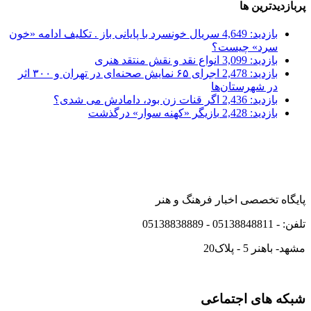
پربازدیدترین ها
بازدید: 4,649
سریال خونسرد با پایانی باز . تکلیف ادامه «خون
سرد» چیست؟
بازدید: 3,099
انواع نقد و نقش منتقد هنری
بازدید: 2,478
اجرای ۶۵ نمایش صحنه‌ای در تهران و ۳۰۰ اثر
در شهرستان‌ها
بازدید: 2,436
اگر قنات زن بود، دامادش می شدی؟
بازدید: 2,428
بازیگر «کهنه سوار» درگذشت
پایگاه تخصصی اخبار فرهنگ و هنر
تلفن: - 05138848811 - 05138838889
مشهد- باهنر 5 - پلاک20
شبکه های اجتماعی