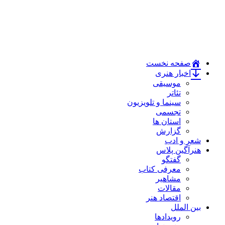
صفحه نخست
اخبار هنری
موسیقی
تئاتر
سینما و تلویزیون
تجسمی
استان ها
گزارش
شعر و ادب
هنرآگین پلاس
گفتگو
معرفی کتاب
مشاهیر
مقالات
اقتصاد هنر
بین الملل
رویدادها