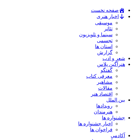
صفحه نخست
اخبار هنری
موسیقی
تئاتر
سینما و تلویزیون
تجسمی
استان ها
گزارش
شعر و ادب
هنرآگین پلاس
گفتگو
معرفی کتاب
مشاهیر
مقالات
اقتصاد هنر
بین الملل
رویدادها
هنرمندان
جشنواره ها
اخبار جشنواره ها
فراخوان ها
آکادمی