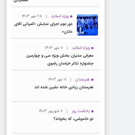
مسگرانی
به عنوان
مدیر کل
ویژه اسلاید
28 مهر 1403
فرهنگ و
دور دوم اجرای نمایش «کمپانی آقای
ارشاد
داتان»
اسلامی
خراسان
ویژه اسلاید
11 مهر 1403
رضوی
معرفی مدیران بخش ویژه سی و چهارمین
معرفی
جشنواره تئاتر خراسان رضوی
شد
هنرمندان
11 مهر 1403
هنرمندان زیادی خانه نشین شده اند
یاداشت روز
6 شهریور 1403
تو خاموشی، که بخواند؟