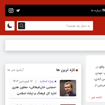
درباره ما
ودک و آینده، واقع در
تازه ترین ها
آرشیو خبر ها
موسوی، مهدی
ن آبادی،
ویژه اسلاید
17 فروردین 1404
ریفی از
«مجتبی خان‌قیطاقی» معاون هنری
اداره کل فرهنگ و ارشاد اسلامی
ادامه خبر
خراسان رضوی شد