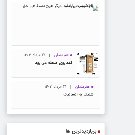
23
ویژه
مرداد
اسلاید
1403
با
تصویب
این
سند
هنرمندان
21 مرداد 1403
،دیگر
کمد روی صحنه می رود
هیچ
دستگاه
حق
هنرمندان
21 مرداد 1403
لغو
شلیک به انسانیت
کنسرت
را
ندارد
پربازدیدترین ها