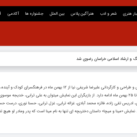
بار هنری
شعر و ادب
هنرآگین پلاس
بین الملل
جشنواره ها
آکادمی
نگ و ارشاد اسلامی خراسان رضوی شد
نمایش «مینا و میچا» به نویسندگی رضا لنگری و طراحی و کارگردانی علیرضا شریفی نیا از 12 بهمن ماه در فرهنگسرای ک
بوستان کوهسنگی فعالیت خود را آغاز کرده و تا ۲۵ بهمن‌ ماه ادامه دارد. از بازیگران این نمایش میتوان به علی ترابی، خدیجه 
ادریس تقی زاده، فائزه محمد آبادی، غزاله ترابی، غزل ترابی، حسنا نوری، درست حس
نمایش «مینا و میچا» داستان دختربچه ای تنها به نام مینا است که پدر ومادر او هیچ تع