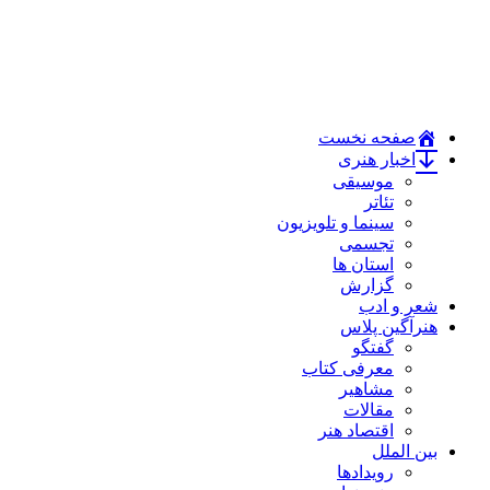
صفحه نخست
اخبار هنری
موسیقی
تئاتر
سینما و تلویزیون
تجسمی
استان ها
گزارش
شعر و ادب
هنرآگین پلاس
گفتگو
معرفی کتاب
مشاهیر
مقالات
اقتصاد هنر
بین الملل
رویدادها