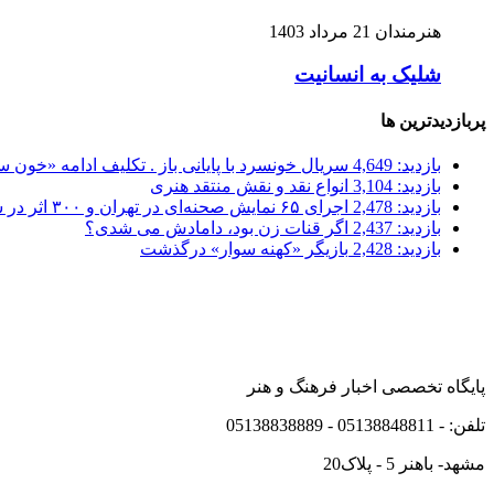
هنرمندان
21 مرداد 1403
شلیک به انسانیت
پربازدیدترین ها
بازدید: 4,649
سریال خونسرد با پایانی باز . تکلیف ادامه «خون
بازدید: 3,104
انواع نقد و نقش منتقد هنری
بازدید: 2,478
اجرای ۶۵ نمایش صحنه‌ای در تهران و ۳۰۰ اثر در شهرستان‌ها
بازدید: 2,437
اگر قنات زن بود، دامادش می شدی؟
بازدید: 2,428
بازیگر «کهنه سوار» درگذشت
پایگاه تخصصی اخبار فرهنگ و هنر
تلفن: - 05138848811 - 05138838889
مشهد- باهنر 5 - پلاک20