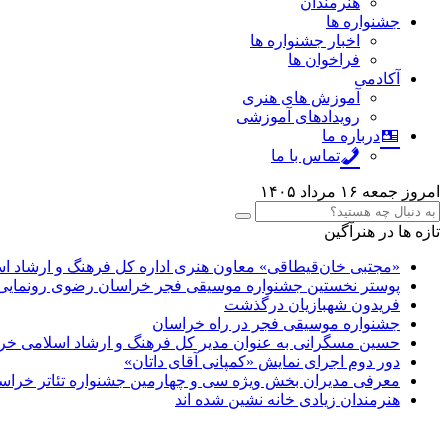
هنرمندان
جشنواره ها
اخبار جشنواره ها
فراخوان ها
آکادمی
آموزش های هنری
رویدادهای آموزشی
درباره ما
تماس با ما
امروز جمعه ۱۶ مرداد ۱۴۰۵
تازه ها در هنرآگین
«مجتبی خان‌قیطاقی» معاون هنری اداره کل فرهنگ و ارشاد 
پوستر نخستین جشنواره موسیقی فجر خراسان رضوی رونمایی
فریدون شهبازیان درگذشت
جشنواره موسیقی فجر در راه خراسان
حسین مسگرانی به عنوان مدیر کل فرهنگ و ارشاد اسلامی 
دور دوم اجرای نمایش «کمپانی آقای داتان»
معرفی مدیران بخش ویژه سی و چهارمین جشنواره تئاتر خرا
هنرمندان زیادی خانه نشین شده اند