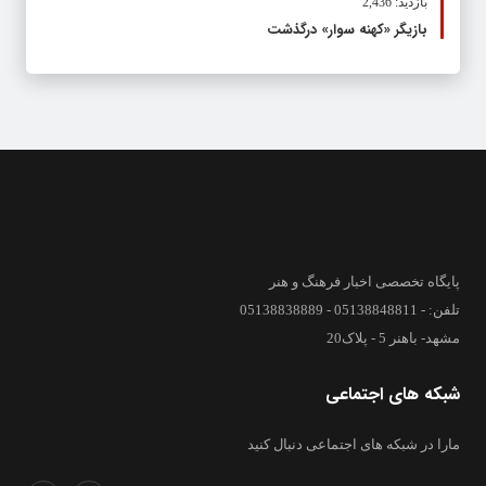
بازدید: 2,436
بازیگر «کهنه سوار» درگذشت
پایگاه تخصصی اخبار فرهنگ و هنر
تلفن: - 05138848811 - 05138838889
مشهد- باهنر 5 - پلاک20
شبکه های اجتماعی
مارا در شبکه های اجتماعی دنبال کنید