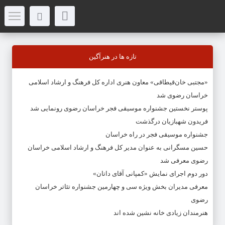
تازه ها در هنرآگین
«مجتبی خان‌قیطاقی» معاون هنری اداره کل فرهنگ و ارشاد اسلامی
خراسان رضوی شد
پوستر نخستین جشنواره موسیقی فجر خراسان رضوی رونمایی شد
فریدون شهبازیان درگذشت
جشنواره موسیقی فجر در راه خراسان
حسین مسگرانی به عنوان مدیر کل فرهنگ و ارشاد اسلامی خراسان
رضوی معرفی شد
دور دوم اجرای نمایش «کمپانی آقای داتان»
معرفی مدیران بخش ویژه سی و چهارمین جشنواره تئاتر خراسان
رضوی
هنرمندان زیادی خانه نشین شده اند