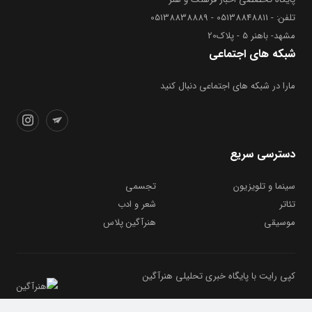
تلفن: - 05138848811 - 05138838889
مشهد- باهنر 5 - پلاک20
شبکه های اجتماعی
مارا در شبکه های اجتماعی دنبال کنید
دسترسی سریع
سینما و تلویزیون
تجسمی
تئاتر
شعر و ادب
موسیقی
هنرآگین پلاس
کپی رایت با پایگاه خبری تحلیلی هنرآگین