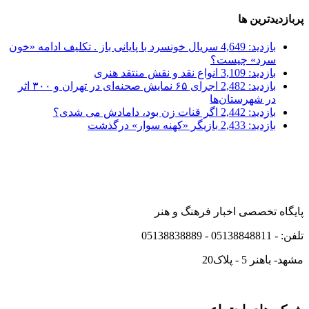
پربازدیدترین ها
بازدید: 4,649
سریال خونسرد با پایانی باز . تکلیف ادامه «خون
سرد» چیست؟
بازدید: 3,109
انواع نقد و نقش منتقد هنری
بازدید: 2,482
اجرای ۶۵ نمایش صحنه‌ای در تهران و ۳۰۰ اثر
در شهرستان‌ها
بازدید: 2,442
اگر قنات زن بود، دامادش می شدی؟
بازدید: 2,433
بازیگر «کهنه سوار» درگذشت
پایگاه تخصصی اخبار فرهنگ و هنر
تلفن: - 05138848811 - 05138838889
مشهد- باهنر 5 - پلاک20