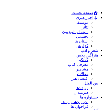
صفحه نخست
اخبار هنری
موسیقی
تئاتر
سینما و تلویزیون
تجسمی
استان ها
گزارش
شعر و ادب
هنرآگین پلاس
گفتگو
معرفی کتاب
مشاهیر
مقالات
اقتصاد هنر
بین الملل
رویدادها
هنرمندان
جشنواره ها
اخبار جشنواره ها
فراخوان ها