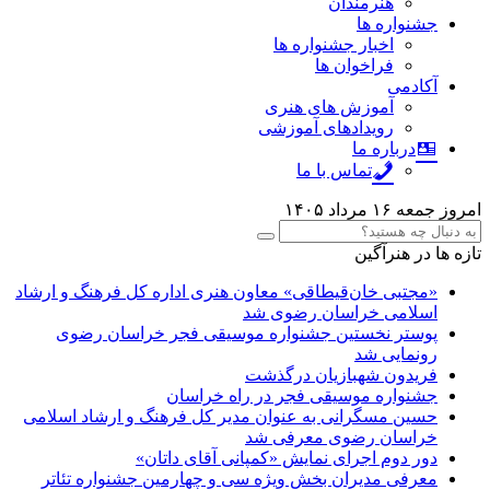
هنرمندان
جشنواره ها
اخبار جشنواره ها
فراخوان ها
آکادمی
آموزش های هنری
رویدادهای آموزشی
درباره ما
تماس با ما
امروز جمعه ۱۶ مرداد ۱۴۰۵
تازه ها در هنرآگین
«مجتبی خان‌قیطاقی» معاون هنری اداره کل فرهنگ و ارشاد
اسلامی خراسان رضوی شد
پوستر نخستین جشنواره موسیقی فجر خراسان رضوی
رونمایی شد
فریدون شهبازیان درگذشت
جشنواره موسیقی فجر در راه خراسان
حسین مسگرانی به عنوان مدیر کل فرهنگ و ارشاد اسلامی
خراسان رضوی معرفی شد
دور دوم اجرای نمایش «کمپانی آقای داتان»
معرفی مدیران بخش ویژه سی و چهارمین جشنواره تئاتر