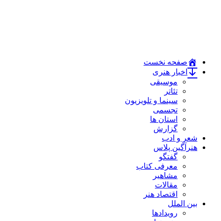
صفحه نخست
اخبار هنری
موسیقی
تئاتر
سینما و تلویزیون
تجسمی
استان ها
گزارش
شعر و ادب
هنرآگین پلاس
گفتگو
معرفی کتاب
مشاهیر
مقالات
اقتصاد هنر
بین الملل
رویدادها