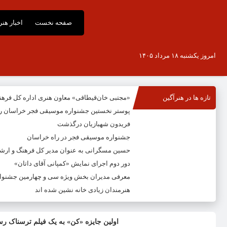
صفحه نخست
اخبار هن
امروز یکشنبه ۱۸ مرداد ۱۴۰۵
تازه ها در هنرآگین
«مجتبی خان‌قیطاقی» معاون هنری اداره کل فره
پوستر نخستین جشنواره موسیقی فجر خراسان ر
فریدون شهبازیان درگذشت
جشنواره موسیقی فجر در راه خراسان
حسین مسگرانی به عنوان مدیر کل فرهنگ و ار
دور دوم اجرای نمایش «کمپانی آقای داتان»
معرفی مدیران بخش ویژه سی و چهارمین جشنوار
هنرمندان زیادی خانه نشین شده اند
اولین جایزه «کن» به یک فیلم ترسناک رس