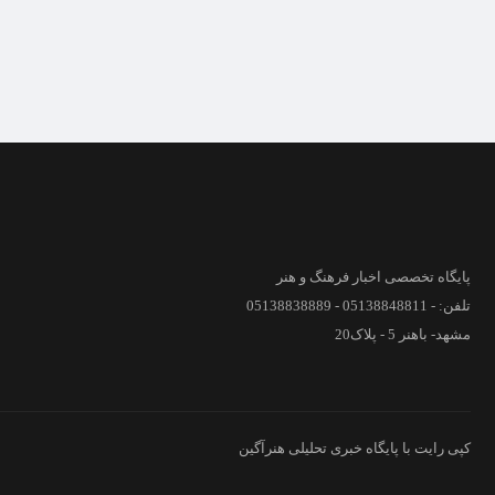
پایگاه تخصصی اخبار فرهنگ و هنر
تلفن: - 05138848811 - 05138838889
مشهد- باهنر 5 - پلاک20
کپی رایت با پایگاه خبری تحلیلی هنرآگین