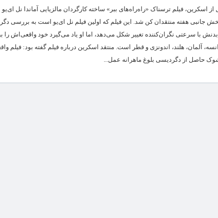
از اسکرین، فیلم ترسناک «راه‌راه‌های ببر» ساخته کارگردان مالزیایی آماندا نل ای‌یو 
ره بخش جانبی هفته منتقدان کن شد. این فیلم که اولین فیلم نل ای‌یو است به بررسی دگ
ش با سرعتی نگران‌کننده تغییر شکل می‌دهد، اما او یاد می‌گیرد خود واقعی‌اش را ببین
، آلمان، هلند، اندونزی و قطر است. منتقد اسکرین درباره فیلم گفته بود: فیلم واقعاً
وک حاصل از دگردیسی بلوغ ماهرانه عمل...