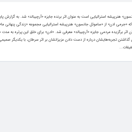
ون»‌ هنرپیشه استرالیایی است به عنوان اثر برنده جایزه «آرچیبالد» شد. به گزارش پای
ی که «جرمی ادن»‌ از «ساموئل جانسون» هنرپیشه استرالیایی مجموعه «زندگی پنهانی ما»‌
ذاشتن تجربه‌هایشان درباره از دست دادن عزیزانشان بر اثر سرطان، با یکدیگر صمیم
یقات...