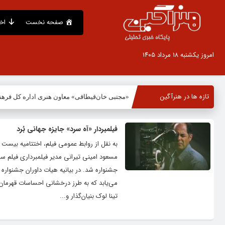
صفحه نخست
اخ
امروز یکشنبه ۱۸ مرداد ۱۴۰۵
تازه ها در هنرآگین
«مجتبی خان‌قیطاقی» معاون هنری اداره کل فره
فیلمبردار «آه سرد» جایزه جهانی بُرد
مسعود امینی تیرانی مدیر فیلمبرداری فیلم س
جشنواره شد. در بیانیه هیات داوران جشنواره 
می‌یابد که به طرز درخشانی احساسات قهرمان د
تینا لوک بنیان‌گذار و...