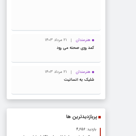
مرداد
اسلاید
1403
با
تصویب
این
سند
هنرمندان
21 مرداد 1403
،دیگر
کمد روی صحنه می رود
هیچ
دستگاه
حق
هنرمندان
21 مرداد 1403
لغو
شلیک به انسانیت
کنسرت
را
ندارد
پربازدیدترین ها
بازدید: 4,656