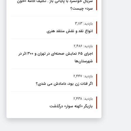
سریال خونسرد با پایانی باز . تکلیف ادامه «خون
سرد» چیست؟
بازدید: 3,113
انواع نقد و نقش منتقد هنری
بازدید: 2,486
اجرای ۶۵ نمایش صحنه‌ای در تهران و ۳۰۰ اثر در
شهرستان‌ها
بازدید: 2,447
اگر قنات زن بود، دامادش می شدی؟
بازدید: 2,438
بازیگر «کهنه سوار» درگذشت