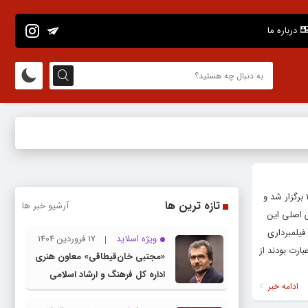
درباره ما
به نقل از روابط عمومی فیلم، اختتامیه بیست و دومین فستیوال بین‌المللی فیلم ایسکیا (ناپل_ایتالیا) شنبه شب مصادف با ۱۶ تیر ۱۴۰۳ برگزار شد و
تازه ترین ها
آرشیو خبر ها
ش اصلی این
فیلمبرداری
ویژه اسلاید
17 فروردین 1404
ارت بودند از
«مجتبی خان‌قیطاقی» معاون هنری
اداره کل فرهنگ و ارشاد اسلامی
ادامه خبر
خراسان رضوی شد