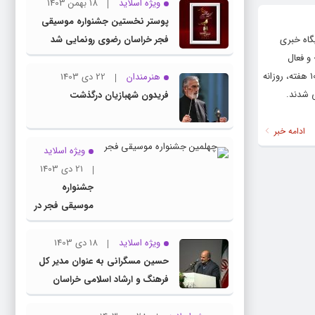
ویژه اسلاید
18 بهمن 1403
پوستر نخستین جشنواره موسیقی
گاه خبری
فجر خراسان رضوی رونمایی شد
 و فعال
موسسه خیریه سرطان خلق کرده است به عنوان اثر برگزیده مردمی جایزه «آرچیبالد»‌ معرفی شد. «ادن»‌ برای خلق این پرتره به مدت ۱۰ هفته،‌ روزانه
هنرمندان
22 دی 1403
ی شدند.
فریدون شهبازیان درگذشت
ادامه خبر
ویژه اسلاید
21 دی 1403
جشنواره
موسیقی فجر در
راه خراسان
ویژه اسلاید
18 دی 1403
حسین مسگرانی به عنوان مدیر کل
فرهنگ و ارشاد اسلامی خراسان
رضوی معرفی شد