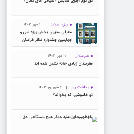
دور دوم اجرای نمایش «کمپانی آقای داتان»
ویژه اسلاید
11 مهر 1403
معرفی مدیران بخش ویژه سی و
چهارمین جشنواره تئاتر خراسان
رضوی
هنرمندان
11 مهر 1403
هنرمندان زیادی خانه نشین شده اند
یاداشت روز
6 شهریور 1403
تو خاموشی، که بخواند؟
23
ویژه
مرداد
اسلاید