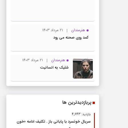
1403
با
تصویب
این
سند
هنرمندان
21 مرداد 1403
،دیگر
کمد روی صحنه می رود
هیچ
دستگاه
حق
هنرمندان
21 مرداد 1403
لغو
شلیک به انسانیت
کنسرت
را
ندارد
پربازدیدترین ها
بازدید: 4,643
سریال خونسرد با پایانی باز . تکلیف ادامه «خون