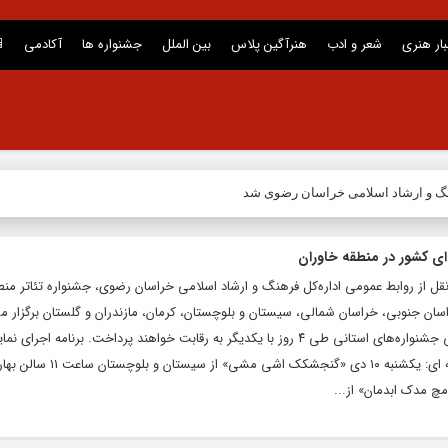
بار هنری
شعر و ادب
هنرآگین پلاس
بین الملل
جشنواره ها
آکادمی
نگ و ارشاد اسلامی خراسان رضوی شد
‌ای کشور در منطقه خاوران
قل از روابط عمومی اداره‌کل فرهنگ و ارشاد اسلامی خراسان رضوی، جشنواره تئاتر منطق
سان جنوبی، خراسان شمالی، سیستان و بلوچستان، کرمان، مازندران و گلستان برگزار م
گروه‌های منتخب دو بخش صحنه‌ای و خیابانی جشنواره‌های استانی طی ۴ روز با یکدیگر به رقابت خواهند پرداخت. برنام
جشنواره به شرح زیر است: الف) بخش صحنه ای: یکشنبه ۱۰ دی «گنجش