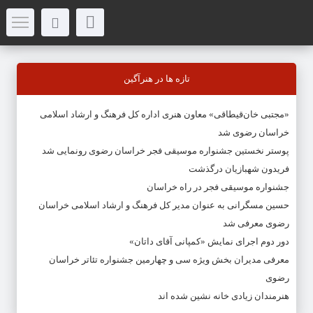
تازه ها در هنرآگین
«مجتبی خان‌قیطاقی» معاون هنری اداره کل فرهنگ و ارشاد اسلامی
خراسان رضوی شد
پوستر نخستین جشنواره موسیقی فجر خراسان رضوی رونمایی شد
فریدون شهبازیان درگذشت
جشنواره موسیقی فجر در راه خراسان
حسین مسگرانی به عنوان مدیر کل فرهنگ و ارشاد اسلامی خراسان
رضوی معرفی شد
دور دوم اجرای نمایش «کمپانی آقای داتان»
معرفی مدیران بخش ویژه سی و چهارمین جشنواره تئاتر خراسان
رضوی
هنرمندان زیادی خانه نشین شده اند