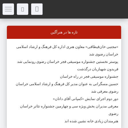
تازه ها در هنرآگین
«مجتبی خان‌قیطاقی» معاون هنری اداره کل فرهنگ و ارشاد اسلامی
خراسان رضوی شد
پوستر نخستین جشنواره موسیقی فجر خراسان رضوی رونمایی شد
فریدون شهبازیان درگذشت
جشنواره موسیقی فجر در راه خراسان
حسین مسگرانی به عنوان مدیر کل فرهنگ و ارشاد اسلامی خراسان
رضوی معرفی شد
دور دوم اجرای نمایش «کمپانی آقای داتان»
معرفی مدیران بخش ویژه سی و چهارمین جشنواره تئاتر خراسان
رضوی
هنرمندان زیادی خانه نشین شده اند