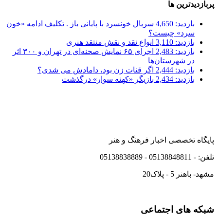
پربازدیدترین ها
بازدید: 4,650
سریال خونسرد با پایانی باز . تکلیف ادامه «خون
سرد» چیست؟
بازدید: 3,110
انواع نقد و نقش منتقد هنری
بازدید: 2,483
اجرای ۶۵ نمایش صحنه‌ای در تهران و ۳۰۰ اثر
در شهرستان‌ها
بازدید: 2,444
اگر قنات زن بود، دامادش می شدی؟
بازدید: 2,434
بازیگر «کهنه سوار» درگذشت
پایگاه تخصصی اخبار فرهنگ و هنر
تلفن: - 05138848811 - 05138838889
مشهد- باهنر 5 - پلاک20
شبکه های اجتماعی