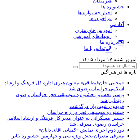
هنرمندان
جشنواره ها
اخبار جشنواره ها
فراخوان ها
آکادمی
آموزش های هنری
رویدادهای آموزشی
درباره ما
تماس با ما
امروز شنبه ۱۷ مرداد ۱۴۰۵
تازه ها در هنرآگین
«مجتبی خان‌قیطاقی» معاون هنری اداره کل فرهنگ و ارشاد
اسلامی خراسان رضوی شد
پوستر نخستین جشنواره موسیقی فجر خراسان رضوی
رونمایی شد
فریدون شهبازیان درگذشت
جشنواره موسیقی فجر در راه خراسان
حسین مسگرانی به عنوان مدیر کل فرهنگ و ارشاد اسلامی
خراسان رضوی معرفی شد
دور دوم اجرای نمایش «کمپانی آقای داتان»
معرفی مدیران بخش ویژه سی و چهارمین جشنواره تئاتر