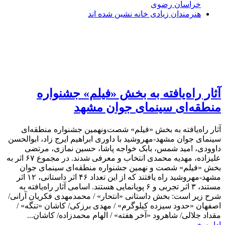
خراسان رضوی
هنرمندان زیادی خانه نشین شده اند
آثار راه‌یافته به بخش «فیلم» جشنواره
منطقه‌ای سینمای جوان مشهد
آثار راه‌یافته به بخش «فیلم» شصت‌ونهمین جشنواره منطقه‌ای
سینمای جوان مشهد-مهروشید با داوری ابراهیم ایرج زاد، ابوالحسن
داوودی، امید شمس، بابک خواجه پاشا، حسین نمازی، مرتضی
علیزاده، مهدیه محمدی انتخاب و معرفی شدند. در مجموع ۶۷ اثر به
بخش «فیلم» شصت و نهمین جشنواره منطقه‌ای سینمای جوان
مشهد-مهروشید راه یافتند که از این تعداد ۴۶ اثر داستانی، ۱۲ اثر
مستند، ۳ اثر تجربی و ۶ پویانمایی هستند. اسامی آثار راه‌یافته به
شرح زیر است: بخش داستانی «انتحار» / محمدمهدی فکریان آرانی/
اصفهان «حدود سیزده کیلوگرم» / مهدی برزکی/ کاشان «تنگه» /
مقداد جلالی/ شاهرود «آخر هفته» / الهام محمدزاده/ کاشان...
ادامه خبر