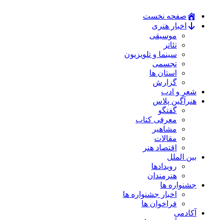
صفحه نخست
اخبار هنری
موسیقی
تئاتر
سینما و تلویزیون
تجسمی
استان ها
گزارش
شعر و ادب
هنرآگین پلاس
گفتگو
معرفی کتاب
مشاهیر
مقالات
اقتصاد هنر
بین الملل
رویدادها
هنرمندان
جشنواره ها
اخبار جشنواره ها
فراخوان ها
آکادمی