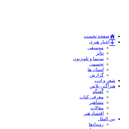
صفحه نخست
اخبار هنری
موسیقی
تئاتر
سینما و تلویزیون
تجسمی
استان ها
گزارش
شعر و ادب
هنرآگین پلاس
گفتگو
معرفی کتاب
مشاهیر
مقالات
اقتصاد هنر
بین الملل
رویدادها