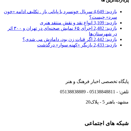
بازدید: 4,649
سریال خونسرد با پایانی باز . تکلیف ادامه «خون
سرد» چیست؟
بازدید: 3,109
انواع نقد و نقش منتقد هنری
بازدید: 2,482
اجرای ۶۵ نمایش صحنه‌ای در تهران و ۳۰۰ اثر
در شهرستان‌ها
بازدید: 2,442
اگر قنات زن بود، دامادش می شدی؟
بازدید: 2,433
بازیگر «کهنه سوار» درگذشت
پایگاه تخصصی اخبار فرهنگ و هنر
تلفن: - 05138848811 - 05138838889
مشهد- باهنر 5 - پلاک20
شبکه های اجتماعی