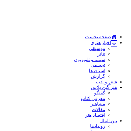
صفحه نخست
اخبار هنری
موسیقی
تئاتر
سینما و تلویزیون
تجسمی
استان ها
گزارش
شعر و ادب
هنرآگین پلاس
گفتگو
معرفی کتاب
مشاهیر
مقالات
اقتصاد هنر
بین الملل
رویدادها