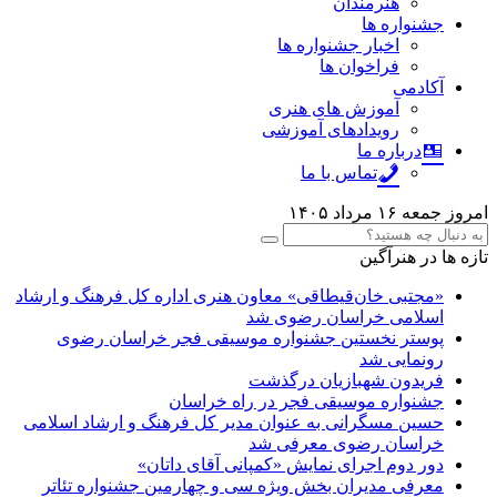
هنرمندان
جشنواره ها
اخبار جشنواره ها
فراخوان ها
آکادمی
آموزش های هنری
رویدادهای آموزشی
درباره ما
تماس با ما
امروز جمعه ۱۶ مرداد ۱۴۰۵
تازه ها در هنرآگین
«مجتبی خان‌قیطاقی» معاون هنری اداره کل فرهنگ و ارشاد
اسلامی خراسان رضوی شد
پوستر نخستین جشنواره موسیقی فجر خراسان رضوی
رونمایی شد
فریدون شهبازیان درگذشت
جشنواره موسیقی فجر در راه خراسان
حسین مسگرانی به عنوان مدیر کل فرهنگ و ارشاد اسلامی
خراسان رضوی معرفی شد
دور دوم اجرای نمایش «کمپانی آقای داتان»
معرفی مدیران بخش ویژه سی و چهارمین جشنواره تئاتر