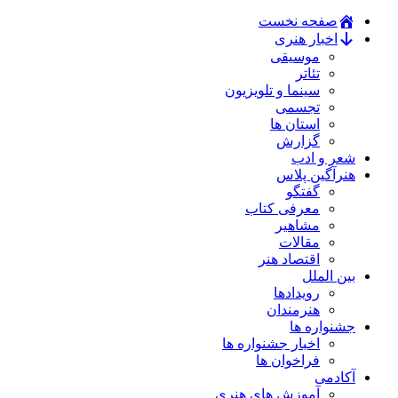
صفحه نخست
اخبار هنری
موسیقی
تئاتر
سینما و تلویزیون
تجسمی
استان ها
گزارش
شعر و ادب
هنرآگین پلاس
گفتگو
معرفی کتاب
مشاهیر
مقالات
اقتصاد هنر
بین الملل
رویدادها
هنرمندان
جشنواره ها
اخبار جشنواره ها
فراخوان ها
آکادمی
آموزش های هنری