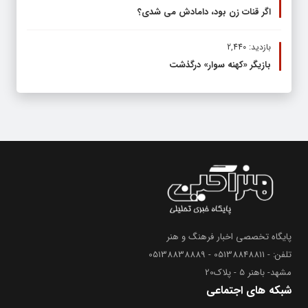
اگر قنات زن بود، دامادش می شدی؟
بازدید: 2,440
بازیگر «کهنه سوار» درگذشت
پایگاه تخصصی اخبار فرهنگ و هنر
تلفن: - 05138848811 - 05138838889
مشهد- باهنر 5 - پلاک20
شبکه های اجتماعی