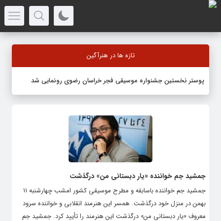
تازه ها در هنرآگین
پوستر نخستین جشنواره موسیقی فجر خراسان رضوی رونمایی شد
جمشید جم خواننده «یار دبستانی من» درگذشت
جمشید جم خواننده باسابقه و مطرح موسیقی کشور امشب چهارشنبه ۱۱
بهمن در منزل خود درگذشت. همسر این هنرمند انقلابی و خواننده سرود
معروف «یار دبستانی من» درگذشت این هنرمند را تأیید کرد. جمشید جم