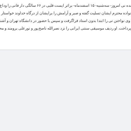
جمشید عندلیبی موسیقیدان، آهنگساز و نوازنده نی امروز- سه‌شنبه- ۱۵ اسفندماه- براثر ایست قل
واده محترم ایشان تسلیت گفته و صبر و آرامش را برایشان از درگاه خداوند خواستا
اسفند ۱۳۳۶ در سنندج بود، وی نواختن نی را ابتدا بدون استاد فراگرفت و سپس با حضور در دانشگاه تهران و 
پرداخت. او ردیف موسیقی سنتی ایرانی را نزد نصرالله ناصح‌پور و نورعلی برومند و 