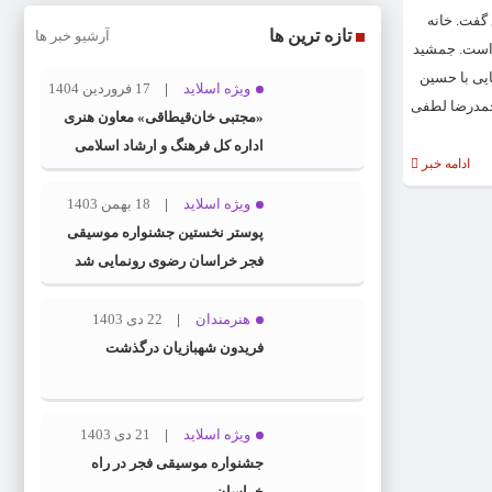
بی در ۶۶ سالگی دار فانی را وداع گفت. خانه
تازه ترین ها
آرشیو خبر ها
ر است. جمشید
آشنایی با حسین
ویژه اسلاید
17 فروردین 1404
محمدرضا لطفی
«مجتبی خان‌قیطاقی» معاون هنری
اداره کل فرهنگ و ارشاد اسلامی
ادامه خبر
خراسان رضوی شد
ویژه اسلاید
18 بهمن 1403
پوستر نخستین جشنواره موسیقی
فجر خراسان رضوی رونمایی شد
هنرمندان
22 دی 1403
فریدون شهبازیان درگذشت
ویژه اسلاید
21 دی 1403
جشنواره موسیقی فجر در راه
خراسان