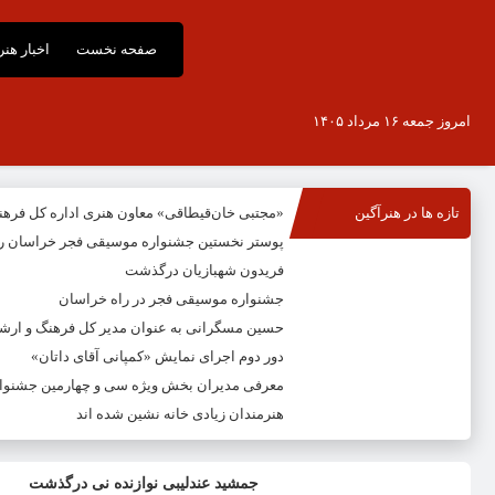
صفحه نخست
اخبار هن
امروز جمعه ۱۶ مرداد ۱۴۰۵
تازه ها در هنرآگین
«مجتبی خان‌قیطاقی» معاون هنری اداره کل فره
پوستر نخستین جشنواره موسیقی فجر خراسان ر
فریدون شهبازیان درگذشت
جشنواره موسیقی فجر در راه خراسان
حسین مسگرانی به عنوان مدیر کل فرهنگ و ار
دور دوم اجرای نمایش «کمپانی آقای داتان»
معرفی مدیران بخش ویژه سی و چهارمین جشنوار
هنرمندان زیادی خانه نشین شده اند
جمشید عندلیبی نوازنده نی درگذشت