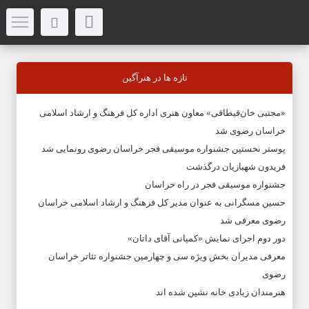
تازه ها در هنرآگین
«مجتبی خان‌قیطاقی» معاون هنری اداره کل فرهنگ و ارشاد اسلامی
خراسان رضوی شد
پوستر نخستین جشنواره موسیقی فجر خراسان رضوی رونمایی شد
فریدون شهبازیان درگذشت
جشنواره موسیقی فجر در راه خراسان
حسین مسگرانی به عنوان مدیر کل فرهنگ و ارشاد اسلامی خراسان
رضوی معرفی شد
دور دوم اجرای نمایش «کمپانی آقای داتان»
معرفی مدیران بخش ویژه سی و چهارمین جشنواره تئاتر خراسان
رضوی
هنرمندان زیادی خانه نشین شده اند