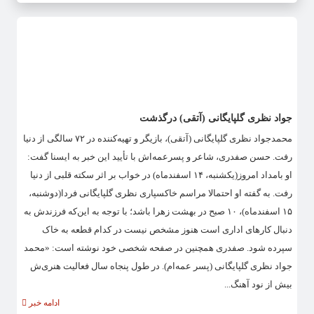
جواد نظری گلپایگانی (آتقی) درگذشت
محمدجواد نظری گلپایگانی (آتقی)، بازیگر و تهیه‌کننده در ۷۲ سالگی از دنیا
رفت. حسن صفدری، شاعر و پسرعمه‌اش با تأیید این خبر به ایسنا گفت:
او بامداد امروز(یکشنبه، ۱۴ اسفندماه) در خواب بر اثر سکته قلبی از دنیا
رفت. به گفته او احتمالا مراسم خاکسپاری نظری گلپایگانی فردا(دوشنبه،
۱۵ اسفندماه)، ۱۰ صبح در بهشت زهرا باشد؛ با توجه به این‌که فرزندش به
دنبال کارهای اداری است هنوز مشخص نیست در کدام قطعه به خاک
سپرده شود. صفدری همچنین در صفحه شخصی خود نوشته است: «محمد
جواد نظری گلپایگانی (پسر عمه‌ام). در طول پنجاه سال فعالیت هنری‌ش
بیش از نود آهنگ...
ادامه خبر