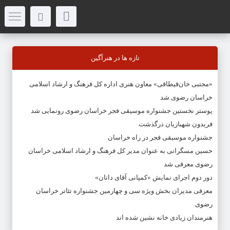
تازه ها در هنرآگین
«مجتبی خان‌قیطاقی» معاون هنری اداره کل فرهنگ و ارشاد اسلامی
خراسان رضوی شد
پوستر نخستین جشنواره موسیقی فجر خراسان رضوی رونمایی شد
فریدون شهبازیان درگذشت
جشنواره موسیقی فجر در راه خراسان
حسین مسگرانی به عنوان مدیر کل فرهنگ و ارشاد اسلامی خراسان
رضوی معرفی شد
دور دوم اجرای نمایش «کمپانی آقای داتان»
معرفی مدیران بخش ویژه سی و چهارمین جشنواره تئاتر خراسان
رضوی
هنرمندان زیادی خانه نشین شده اند