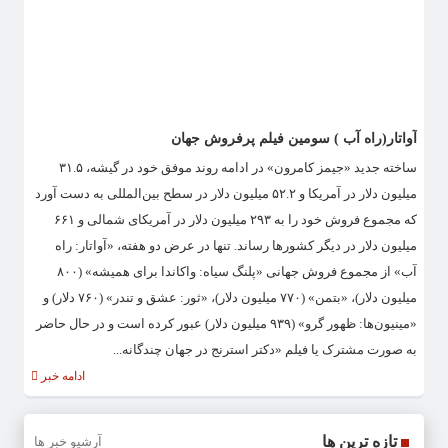
آواتار(راه آب ) سومین فیلم پرفروش جهان
ساخته جدید «جیمز کامرون» در ادامه روند موفق خود در گیشه، ۳۱.۵
میلیون دلار در آمریکا و ۵۲.۲ میلیون دلار در سطح بین‌المللی به دست آورد
که مجموع فروش خود را به ۲۹۳ میلیون دلار در آمریکای شمالی و ۶۶۱
میلیون دلار در دیگر کشورها رساند. تنها در عرض دو هفته، «آواتار: راه
آب» از مجموع فروش جهانی «پلنگ سیاه: واکاندا برای همیشه» (۸۰۰
میلیون دلار)، «بتمن» (۷۷۰ میلیون دلار)، «ثور: عشق و تندر» (۷۶۰ دلار) و
«مینیون‌ها: ظهور گرو» (۹۳۹ میلیون دلار) عبور کرده است و در حال حاضر
به صورت مشترک یا فیلم «دکتر استرنج در جهان چندگانه...
ادامه خبر
تازه ترین ها
آرشیو خبر ها