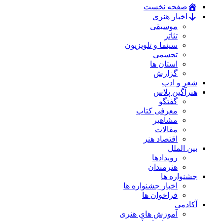
صفحه نخست
اخبار هنری
موسیقی
تئاتر
سینما و تلویزیون
تجسمی
استان ها
گزارش
شعر و ادب
هنرآگین پلاس
گفتگو
معرفی کتاب
مشاهیر
مقالات
اقتصاد هنر
بین الملل
رویدادها
هنرمندان
جشنواره ها
اخبار جشنواره ها
فراخوان ها
آکادمی
آموزش های هنری