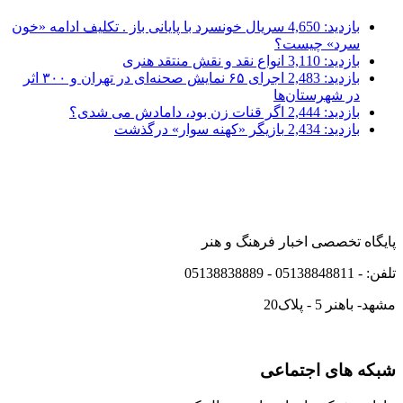
بازدید: 4,650
سریال خونسرد با پایانی باز . تکلیف ادامه «خون
سرد» چیست؟
بازدید: 3,110
انواع نقد و نقش منتقد هنری
بازدید: 2,483
اجرای ۶۵ نمایش صحنه‌ای در تهران و ۳۰۰ اثر
در شهرستان‌ها
بازدید: 2,444
اگر قنات زن بود، دامادش می شدی؟
بازدید: 2,434
بازیگر «کهنه سوار» درگذشت
پایگاه تخصصی اخبار فرهنگ و هنر
تلفن: - 05138848811 - 05138838889
مشهد- باهنر 5 - پلاک20
شبکه های اجتماعی