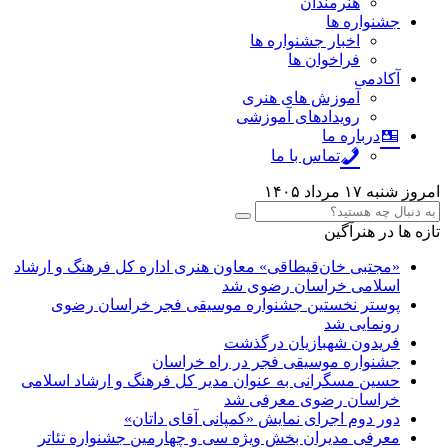
هنرمندان
جشنواره ها
اخبار جشنواره ها
فراخوان ها
آکادمی
آموزش های هنری
رویدادهای آموزشی
درباره ما
تماس با ما
امروز شنبه ۱۷ مرداد ۱۴۰۵
تازه ها در هنرآگین
«مجتبی خان‌قیطاقی» معاون هنری اداره کل فرهنگ و ارشاد
اسلامی خراسان رضوی شد
پوستر نخستین جشنواره موسیقی فجر خراسان رضوی
رونمایی شد
فریدون شهبازیان درگذشت
جشنواره موسیقی فجر در راه خراسان
حسین مسگرانی به عنوان مدیر کل فرهنگ و ارشاد اسلامی
خراسان رضوی معرفی شد
دور دوم اجرای نمایش «کمپانی آقای داتان»
معرفی مدیران بخش ویژه سی و چهارمین جشنواره تئاتر