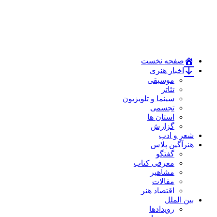
صفحه نخست
اخبار هنری
موسیقی
تئاتر
سینما و تلویزیون
تجسمی
استان ها
گزارش
شعر و ادب
هنرآگین پلاس
گفتگو
معرفی کتاب
مشاهیر
مقالات
اقتصاد هنر
بین الملل
رویدادها