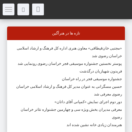
تازه ها در هنرآگین
«مجتبی خان‌قیطاقی» معاون هنری اداره کل فرهنگ و ارشاد اسلامی
خراسان رضوی شد
پوستر نخستین جشنواره موسیقی فجر خراسان رضوی رونمایی شد
فریدون شهبازیان درگذشت
جشنواره موسیقی فجر در راه خراسان
حسین مسگرانی به عنوان مدیر کل فرهنگ و ارشاد اسلامی خراسان
رضوی معرفی شد
دور دوم اجرای نمایش «کمپانی آقای داتان»
معرفی مدیران بخش ویژه سی و چهارمین جشنواره تئاتر خراسان
رضوی
هنرمندان زیادی خانه نشین شده اند