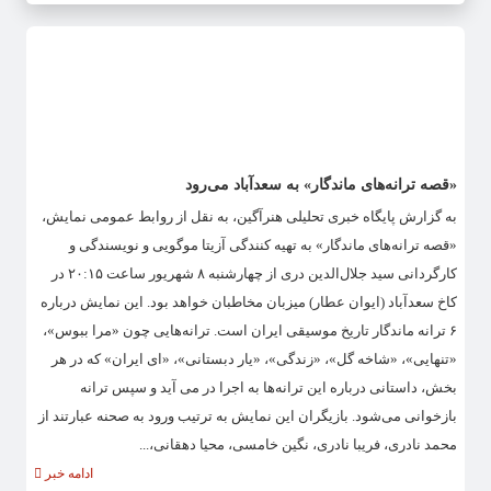
«قصه‌ ترانه‌های ماندگار» به سعدآباد می‌رود
به گزارش پایگاه خبری تحلیلی هنرآگین، به نقل از روابط عمومی نمایش،
«قصه ترانه‌های ماندگار» به تهیه کنندگی آزیتا موگویی و نویسندگی و
کارگردانی سید جلال‌الدین دری از چهارشنبه ۸ شهریور ساعت ۲۰:۱۵ در
کاخ سعدآباد (ایوان عطار) میزبان مخاطبان خواهد بود. این نمایش درباره
۶ ترانه ماندگار تاریخ موسیقی ایران است. ترانه‌هایی چون «مرا ببوس»،
«تنهایی»، «شاخه گل»، «زندگی»، «یار دبستانی»، «ای ایران» که در هر
بخش، داستانی درباره این ترانه‌ها به اجرا در می آید و سپس ترانه
بازخوانی می‌شود. بازیگران این نمایش به ترتیب ورود به صحنه عبارتند از
محمد نادری، فریبا نادری، نگین خامسی، محیا دهقانی،...
ادامه خبر