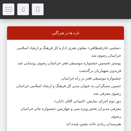
تازه ها در هنرآگین
«مجتبی خان‌قیطاقی» معاون هنری اداره کل فرهنگ و ارشاد اسلامی
خراسان رضوی شد
پوستر نخستین جشنواره موسیقی فجر خراسان رضوی رونمایی شد
فریدون شهبازیان درگذشت
جشنواره موسیقی فجر در راه خراسان
حسین مسگرانی به عنوان مدیر کل فرهنگ و ارشاد اسلامی خراسان
رضوی معرفی شد
دور دوم اجرای نمایش «کمپانی آقای داتان»
معرفی مدیران بخش ویژه سی و چهارمین جشنواره تئاتر خراسان
رضوی
هنرمندان زیادی خانه نشین شده اند