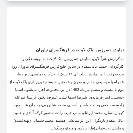
نمایش «سرزمین بلک لایت» در فرهنگسرای نیاوران
به گزارش هنرآنلاین، نمایش «سرزمین بلک لایت» به نویسندگی و
کارگردانی حمید عالی‌مقدم در سالن خلیج‌فارس فرهنگسرای نیاوران روی
صحنه رفت. این نمایش با اجرای ۱۱ سبک از حرکات نمایشی روز دنیا،
همراه با موسیقی جذاب و مدرن و همچنین سیستم نورپردازی بلک لایت از
دوم تا بیست و ششم تیرماه 1402 در این مجموعه اجرا می‌شود. اسما
حسینی، امیر فرمانده، علیرضا اسماعیلی، علیرضا تکلو، عرشیا عبدالله
زاده، مصطفی وحدت، یاسین اسدی، محمد شادرویی، ‌رحمان عباسپور،
کیوان لسان، محمد ایزانلو، مانی حبیب زاده، منصور کرکه آبادی و حمید
عالی مقدم بازیگران این اثر نمایشی هستند. محمد سلمانی (تهیه‌کننده)
و ماهان به‌دودمان (طراح دکور و ویدئو مپینگ)...