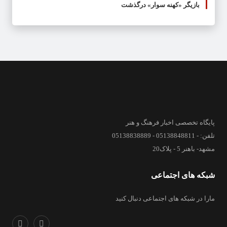
بازیگر «کهنه سوار» درگذشت
پایگاه تخصصی اخبار فرهنگ و هنر
تلفن: - 05138848811 - 05138838889
مشهد- باهنر 5 - پلاک20
شبکه های اجتماعی
مارا در شبکه های اجتماعی دنبال کنید